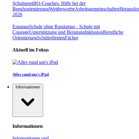
Schulsport
BO-Coaches. Hilfe bei der
Berufsorientierung
Wettbewerbe
Arbeitsgemeinschaften
Herausfor
2026
Erasmus
Schule ohne Rassismus - Schule mit
Courage
Unterstützung und Beratung
Inklusion
Berufliche
Orientierung
Schülerfirmen
Fächer
Aktuell im Fokus
Alles rund um's iPad
Informationen
Informationen
Informationen und