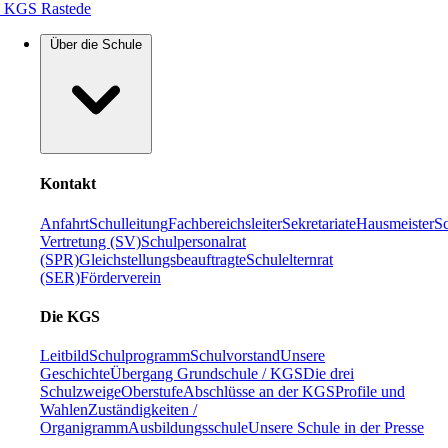
KGS Rastede
Über die Schule
Kontakt
Anfahrt
Schulleitung
Fachbereichsleiter
Sekretariate
Hausmeister
Sc
Vertretung (SV)
Schulpersonalrat
(SPR)
Gleichstellungsbeauftragte
Schulelternrat
(SER)
Förderverein
Die KGS
Leitbild
Schulprogramm
Schulvorstand
Unsere
Geschichte
Übergang Grundschule / KGS
Die drei
Schulzweige
Oberstufe
Abschlüsse an der KGS
Profile und
Wahlen
Zuständigkeiten /
Organigramm
Ausbildungsschule
Unsere Schule in der Presse