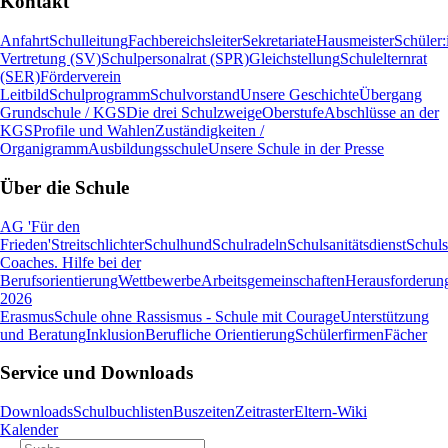
Kontakt
Anfahrt
Schulleitung
Fachbereichsleiter
Sekretariate
Hausmeister
Schüler:
Vertretung (SV)
Schulpersonalrat (SPR)
Gleichstellung
Schulelternrat
(SER)
Förderverein
Leitbild
Schulprogramm
Schulvorstand
Unsere Geschichte
Übergang
Grundschule / KGS
Die drei Schulzweige
Oberstufe
Abschlüsse an der
KGS
Profile und Wahlen
Zuständigkeiten /
Organigramm
Ausbildungsschule
Unsere Schule in der Presse
Über die Schule
AG 'Für den
Frieden'
Streitschlichter
Schulhund
Schulradeln
Schulsanitätsdienst
Schuls
Coaches. Hilfe bei der
Berufsorientierung
Wettbewerbe
Arbeitsgemeinschaften
Herausforderung
2026
Erasmus
Schule ohne Rassismus - Schule mit Courage
Unterstützung
und Beratung
Inklusion
Berufliche Orientierung
Schülerfirmen
Fächer
Service und Downloads
Downloads
Schulbuchlisten
Buszeiten
Zeitraster
Eltern-Wiki
Kalender