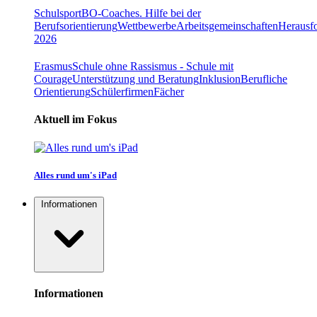
Schulsport
BO-Coaches. Hilfe bei der
Berufsorientierung
Wettbewerbe
Arbeitsgemeinschaften
Herausfo
2026
Erasmus
Schule ohne Rassismus - Schule mit
Courage
Unterstützung und Beratung
Inklusion
Berufliche
Orientierung
Schülerfirmen
Fächer
Aktuell im Fokus
Alles rund um's iPad
Informationen
Informationen