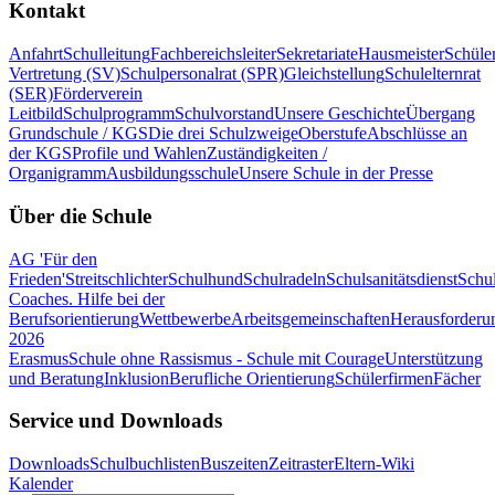
Kontakt
Anfahrt
Schulleitung
Fachbereichsleiter
Sekretariate
Hausmeister
Schüle
Vertretung (SV)
Schulpersonalrat (SPR)
Gleichstellung
Schulelternrat
(SER)
Förderverein
Leitbild
Schulprogramm
Schulvorstand
Unsere Geschichte
Übergang
Grundschule / KGS
Die drei Schulzweige
Oberstufe
Abschlüsse an
der KGS
Profile und Wahlen
Zuständigkeiten /
Organigramm
Ausbildungsschule
Unsere Schule in der Presse
Über die Schule
AG 'Für den
Frieden'
Streitschlichter
Schulhund
Schulradeln
Schulsanitätsdienst
Schul
Coaches. Hilfe bei der
Berufsorientierung
Wettbewerbe
Arbeitsgemeinschaften
Herausforderu
2026
Erasmus
Schule ohne Rassismus - Schule mit Courage
Unterstützung
und Beratung
Inklusion
Berufliche Orientierung
Schülerfirmen
Fächer
Service und Downloads
Downloads
Schulbuchlisten
Buszeiten
Zeitraster
Eltern-Wiki
Kalender