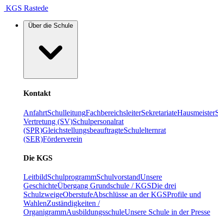
KGS Rastede
Über die Schule
Kontakt
Anfahrt
Schulleitung
Fachbereichsleiter
Sekretariate
Hausmeister
Vertretung (SV)
Schulpersonalrat
(SPR)
Gleichstellungsbeauftragte
Schulelternrat
(SER)
Förderverein
Die KGS
Leitbild
Schulprogramm
Schulvorstand
Unsere
Geschichte
Übergang Grundschule / KGS
Die drei
Schulzweige
Oberstufe
Abschlüsse an der KGS
Profile und
Wahlen
Zuständigkeiten /
Organigramm
Ausbildungsschule
Unsere Schule in der Presse