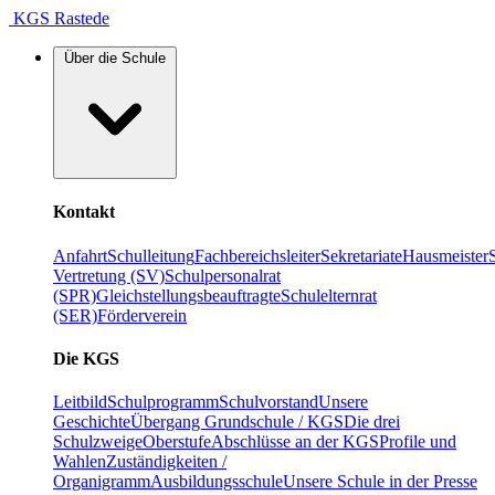
KGS Rastede
Über die Schule
Kontakt
Anfahrt
Schulleitung
Fachbereichsleiter
Sekretariate
Hausmeister
Vertretung (SV)
Schulpersonalrat
(SPR)
Gleichstellungsbeauftragte
Schulelternrat
(SER)
Förderverein
Die KGS
Leitbild
Schulprogramm
Schulvorstand
Unsere
Geschichte
Übergang Grundschule / KGS
Die drei
Schulzweige
Oberstufe
Abschlüsse an der KGS
Profile und
Wahlen
Zuständigkeiten /
Organigramm
Ausbildungsschule
Unsere Schule in der Presse