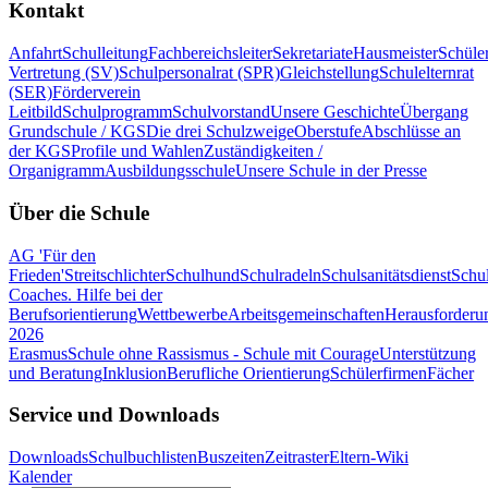
Kontakt
Anfahrt
Schulleitung
Fachbereichsleiter
Sekretariate
Hausmeister
Schüle
Vertretung (SV)
Schulpersonalrat (SPR)
Gleichstellung
Schulelternrat
(SER)
Förderverein
Leitbild
Schulprogramm
Schulvorstand
Unsere Geschichte
Übergang
Grundschule / KGS
Die drei Schulzweige
Oberstufe
Abschlüsse an
der KGS
Profile und Wahlen
Zuständigkeiten /
Organigramm
Ausbildungsschule
Unsere Schule in der Presse
Über die Schule
AG 'Für den
Frieden'
Streitschlichter
Schulhund
Schulradeln
Schulsanitätsdienst
Schul
Coaches. Hilfe bei der
Berufsorientierung
Wettbewerbe
Arbeitsgemeinschaften
Herausforderu
2026
Erasmus
Schule ohne Rassismus - Schule mit Courage
Unterstützung
und Beratung
Inklusion
Berufliche Orientierung
Schülerfirmen
Fächer
Service und Downloads
Downloads
Schulbuchlisten
Buszeiten
Zeitraster
Eltern-Wiki
Kalender