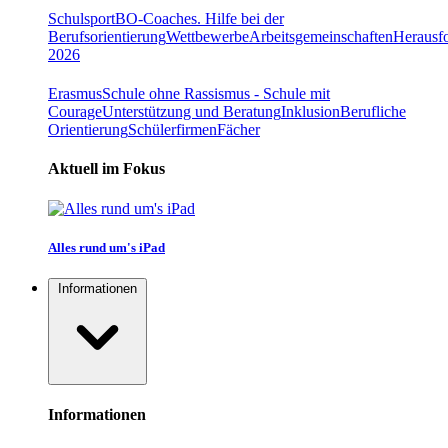
Schulsport
BO-Coaches. Hilfe bei der
Berufsorientierung
Wettbewerbe
Arbeitsgemeinschaften
Herausfo
2026
Erasmus
Schule ohne Rassismus - Schule mit
Courage
Unterstützung und Beratung
Inklusion
Berufliche
Orientierung
Schülerfirmen
Fächer
Aktuell im Fokus
Alles rund um's iPad
Informationen
Informationen