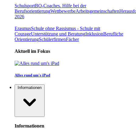
Schulsport
BO-Coaches. Hilfe bei der
Berufsorientierung
Wettbewerbe
Arbeitsgemeinschaften
Herausfo
2026
Erasmus
Schule ohne Rassismus - Schule mit
Courage
Unterstützung und Beratung
Inklusion
Berufliche
Orientierung
Schülerfirmen
Fächer
Aktuell im Fokus
Alles rund um's iPad
Informationen
Informationen