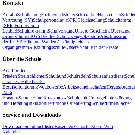
Kontakt
Anfahrt
Schulleitung
Fachbereichsleiter
Sekretariate
Hausmeister
Schüle
Vertretung (SV)
Schulpersonalrat (SPR)
Gleichstellung
Schulelternrat
(SER)
Förderverein
Leitbild
Schulprogramm
Schulvorstand
Unsere Geschichte
Übergang
Grundschule / KGS
Die drei Schulzweige
Oberstufe
Abschlüsse an
der KGS
Profile und Wahlen
Zuständigkeiten /
Organigramm
Ausbildungsschule
Unsere Schule in der Presse
Über die Schule
AG 'Für den
Frieden'
Streitschlichter
Schulhund
Schulradeln
Schulsanitätsdienst
Schul
Coaches. Hilfe bei der
Berufsorientierung
Wettbewerbe
Arbeitsgemeinschaften
Herausforderu
2026
Erasmus
Schule ohne Rassismus - Schule mit Courage
Unterstützung
und Beratung
Inklusion
Berufliche Orientierung
Schülerfirmen
Fächer
Service und Downloads
Downloads
Schulbuchlisten
Buszeiten
Zeitraster
Eltern-Wiki
Kalender