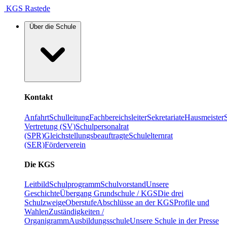
KGS Rastede
Über die Schule
Kontakt
Anfahrt
Schulleitung
Fachbereichsleiter
Sekretariate
Hausmeister
Vertretung (SV)
Schulpersonalrat
(SPR)
Gleichstellungsbeauftragte
Schulelternrat
(SER)
Förderverein
Die KGS
Leitbild
Schulprogramm
Schulvorstand
Unsere
Geschichte
Übergang Grundschule / KGS
Die drei
Schulzweige
Oberstufe
Abschlüsse an der KGS
Profile und
Wahlen
Zuständigkeiten /
Organigramm
Ausbildungsschule
Unsere Schule in der Presse