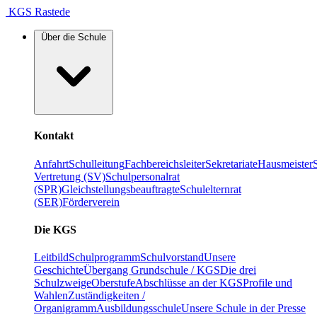
KGS Rastede
Über die Schule
Kontakt
Anfahrt
Schulleitung
Fachbereichsleiter
Sekretariate
Hausmeister
Vertretung (SV)
Schulpersonalrat
(SPR)
Gleichstellungsbeauftragte
Schulelternrat
(SER)
Förderverein
Die KGS
Leitbild
Schulprogramm
Schulvorstand
Unsere
Geschichte
Übergang Grundschule / KGS
Die drei
Schulzweige
Oberstufe
Abschlüsse an der KGS
Profile und
Wahlen
Zuständigkeiten /
Organigramm
Ausbildungsschule
Unsere Schule in der Presse