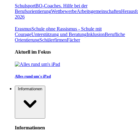
Schulsport
BO-Coaches. Hilfe bei der
Berufsorientierung
Wettbewerbe
Arbeitsgemeinschaften
Herausfo
2026
Erasmus
Schule ohne Rassismus - Schule mit
Courage
Unterstützung und Beratung
Inklusion
Berufliche
Orientierung
Schülerfirmen
Fächer
Aktuell im Fokus
Alles rund um's iPad
Informationen
Informationen