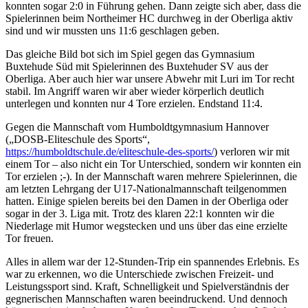
konnten sogar 2:0 in Führung gehen. Dann zeigte sich aber, dass die
Spielerinnen beim Northeimer HC durchweg in der Oberliga aktiv
sind und wir mussten uns 11:6 geschlagen geben.
Das gleiche Bild bot sich im Spiel gegen das Gymnasium
Buxtehude Süd mit Spielerinnen des Buxtehuder SV aus der
Oberliga. Aber auch hier war unsere Abwehr mit Luri im Tor recht
stabil. Im Angriff waren wir aber wieder körperlich deutlich
unterlegen und konnten nur 4 Tore erzielen. Endstand 11:4.
Gegen die Mannschaft vom Humboldtgymnasium Hannover
(„DOSB-Eliteschule des Sports“,
https://humboldtschule.de/eliteschule-des-sports/
) verloren wir mit
einem Tor – also nicht ein Tor Unterschied, sondern wir konnten ein
Tor erzielen ;-). In der Mannschaft waren mehrere Spielerinnen, die
am letzten Lehrgang der U17-Nationalmannschaft teilgenommen
hatten. Einige spielen bereits bei den Damen in der Oberliga oder
sogar in der 3. Liga mit. Trotz des klaren 22:1 konnten wir die
Niederlage mit Humor wegstecken und uns über das eine erzielte
Tor freuen.
Alles in allem war der 12-Stunden-Trip ein spannendes Erlebnis. Es
war zu erkennen, wo die Unterschiede zwischen Freizeit- und
Leistungssport sind. Kraft, Schnelligkeit und Spielverständnis der
gegnerischen Mannschaften waren beeindruckend. Und dennoch