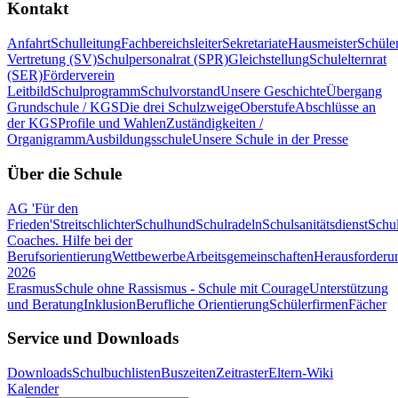
Kontakt
Anfahrt
Schulleitung
Fachbereichsleiter
Sekretariate
Hausmeister
Schüle
Vertretung (SV)
Schulpersonalrat (SPR)
Gleichstellung
Schulelternrat
(SER)
Förderverein
Leitbild
Schulprogramm
Schulvorstand
Unsere Geschichte
Übergang
Grundschule / KGS
Die drei Schulzweige
Oberstufe
Abschlüsse an
der KGS
Profile und Wahlen
Zuständigkeiten /
Organigramm
Ausbildungsschule
Unsere Schule in der Presse
Über die Schule
AG 'Für den
Frieden'
Streitschlichter
Schulhund
Schulradeln
Schulsanitätsdienst
Schul
Coaches. Hilfe bei der
Berufsorientierung
Wettbewerbe
Arbeitsgemeinschaften
Herausforderu
2026
Erasmus
Schule ohne Rassismus - Schule mit Courage
Unterstützung
und Beratung
Inklusion
Berufliche Orientierung
Schülerfirmen
Fächer
Service und Downloads
Downloads
Schulbuchlisten
Buszeiten
Zeitraster
Eltern-Wiki
Kalender