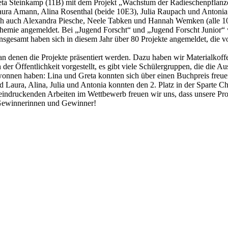
Greta Steinkamp (11B) mit dem Projekt „Wachstum der Radieschenpflan
Laura Amann, Alina Rosenthal (beide 10E3), Julia Raupach und Antoni
lich auch Alexandra Piesche, Neele Tabken und Hannah Wemken (alle 1
 Chemie angemeldet. Bei „Jugend Forscht“ und „Jugend Forscht Junior“ 
nsgesamt haben sich in diesem Jahr über 80 Projekte angemeldet, die 
n denen die Projekte präsentiert werden. Dazu haben wir Materialkof
r Öffentlichkeit vorgestellt, es gibt viele Schülergruppen, die die Aus
ewonnen haben: Lina und Greta konnten sich über einen Buchpreis freuen
ura, Alina, Julia und Antonia konnten den 2. Platz in der Sparte Che
eeindruckenden Arbeiten im Wettbewerb freuen wir uns, dass unsere Pr
e Gewinnerinnen und Gewinner!