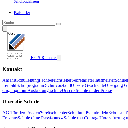
Schulbuchlisten
Kalender
KGS Rastede
Kontakt
Anfahrt
Schulleitung
Fachbereichsleiter
Sekretariate
Hausmeister
Schüle
Leitbild
Schulprogramm
Schulvorstand
Unsere Geschichte
Übergang G
Organigramm
Ausbildungsschule
Unsere Schule in der Presse
Über die Schule
AG 'Für den Frieden'
Streitschlichter
Schulhund
Schulradeln
Schulsanitä
Erasmus
Schule ohne Rassismus - Schule mit Courage
Unterstützung 