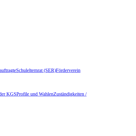
auftragte
Schulelternrat (SER)
Förderverein
 der KGS
Profile und Wahlen
Zuständigkeiten /