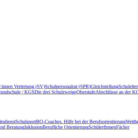
r:innen Vertretung (SV)
Schulpersonalrat (SPR)
Gleichstellung
Schulelte
rundschule / KGS
Die drei Schulzweige
Oberstufe
Abschlüsse an der K
tsdienst
Schulsport
BO-Coaches. Hilfe bei der Berufsorientierung
Wettb
und Beratung
Inklusion
Berufliche Orientierung
Schülerfirmen
Fächer