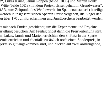
ze“, Lukas Kruse, Jannis Poppen (beide 10D3) und Marten Politz
a Witte (beide 10D3) mit dem Projekt „Eisengehalt im Grundwasser“.
0A3, zum Zeitpunkt des Wettbewerbs im Spanienaustausch) beteiligt
werden in insgesamt sieben Sparten Preise vergeben, die Sieger der
von über 170 Jungforscherinnen und Jungforschern bearbeitet werden.
fer mit nach Emden geschleppt, um die Experimente und Projekte
stellung besuchen. Am Freitag findet dann die Preisverleihung statt.
, Lukas, Jannis und Marten erreichten den 3. Platz in der Sparte
mie erreichen und ebenfalls zusätzlich noch einen Sonderpreis, in
ojekte so gut angekommen sind, und blicken auf zwei anstrengende,