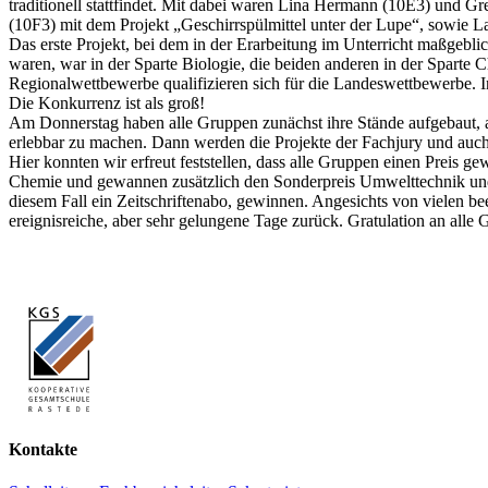
traditionell stattfindet. Mit dabei waren Lina Hermann (10E3) und 
(10F3) mit dem Projekt „Geschirrspülmittel unter der Lupe“, sowie 
Das erste Projekt, bei dem in der Erarbeitung im Unterricht maßgeb
waren, war in der Sparte Biologie, die beiden anderen in der Sparte
Regionalwettbewerbe qualifizieren sich für die Landeswettbewerbe. I
Die Konkurrenz ist als groß!
Am Donnerstag haben alle Gruppen zunächst ihre Stände aufgebaut, a
erlebbar zu machen. Dann werden die Projekte der Fachjury und auch de
Hier konnten wir erfreut feststellen, dass alle Gruppen einen Preis g
Chemie und gewannen zusätzlich den Sonderpreis Umwelttechnik und La
diesem Fall ein Zeitschriftenabo, gewinnen. Angesichts von vielen b
ereignisreiche, aber sehr gelungene Tage zurück. Gratulation an all
Kontakte