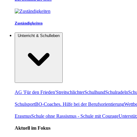
Zuständigkeiten
Unterricht & Schulleben
AG 'Für den Frieden'
Streitschlichter
Schulhund
Schulradeln
Schu
Schulsport
BO-Coaches. Hilfe bei der Berufsorientierung
Wettb
Erasmus
Schule ohne Rassismus - Schule mit Courage
Unterstü
Aktuell im Fokus