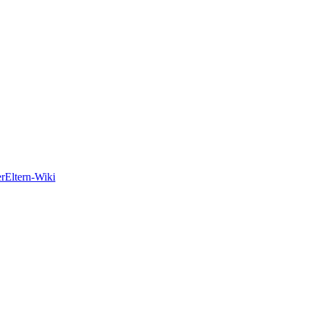
er
Eltern-Wiki