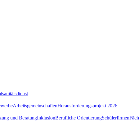
lsanitätsdienst
ewerbe
Arbeitsgemeinschaften
Herausforderungsprojekt 2026
tzung und Beratung
Inklusion
Berufliche Orientierung
Schülerfirmen
Fäch