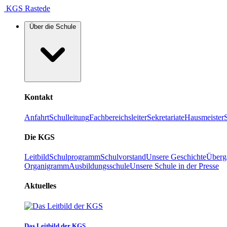
KGS Rastede
Über die Schule
Kontakt
Anfahrt
Schulleitung
Fachbereichsleiter
Sekretariate
Hausmeister
Die KGS
Leitbild
Schulprogramm
Schulvorstand
Unsere Geschichte
Überg
Organigramm
Ausbildungsschule
Unsere Schule in der Presse
Aktuelles
Das Leitbild der KGS