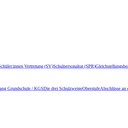
Schüler:innen Vertretung (SV)
Schulpersonalrat (SPR)
Gleichstellungsbe
ang Grundschule / KGS
Die drei Schulzweige
Oberstufe
Abschlüsse an