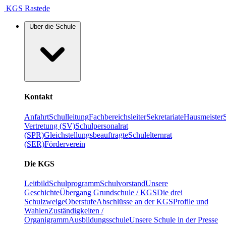
KGS Rastede
Über die Schule
Kontakt
Anfahrt
Schulleitung
Fachbereichsleiter
Sekretariate
Hausmeister
Vertretung (SV)
Schulpersonalrat
(SPR)
Gleichstellungsbeauftragte
Schulelternrat
(SER)
Förderverein
Die KGS
Leitbild
Schulprogramm
Schulvorstand
Unsere
Geschichte
Übergang Grundschule / KGS
Die drei
Schulzweige
Oberstufe
Abschlüsse an der KGS
Profile und
Wahlen
Zuständigkeiten /
Organigramm
Ausbildungsschule
Unsere Schule in der Presse