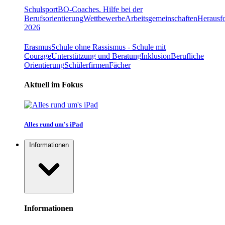
Schulsport
BO-Coaches. Hilfe bei der
Berufsorientierung
Wettbewerbe
Arbeitsgemeinschaften
Herausfo
2026
Erasmus
Schule ohne Rassismus - Schule mit
Courage
Unterstützung und Beratung
Inklusion
Berufliche
Orientierung
Schülerfirmen
Fächer
Aktuell im Fokus
Alles rund um's iPad
Informationen
Informationen