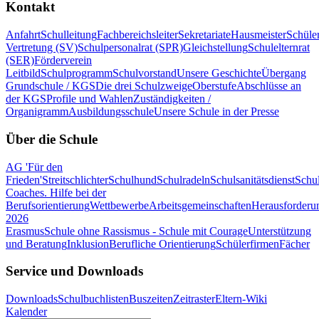
Kontakt
Anfahrt
Schulleitung
Fachbereichsleiter
Sekretariate
Hausmeister
Schüle
Vertretung (SV)
Schulpersonalrat (SPR)
Gleichstellung
Schulelternrat
(SER)
Förderverein
Leitbild
Schulprogramm
Schulvorstand
Unsere Geschichte
Übergang
Grundschule / KGS
Die drei Schulzweige
Oberstufe
Abschlüsse an
der KGS
Profile und Wahlen
Zuständigkeiten /
Organigramm
Ausbildungsschule
Unsere Schule in der Presse
Über die Schule
AG 'Für den
Frieden'
Streitschlichter
Schulhund
Schulradeln
Schulsanitätsdienst
Schul
Coaches. Hilfe bei der
Berufsorientierung
Wettbewerbe
Arbeitsgemeinschaften
Herausforderu
2026
Erasmus
Schule ohne Rassismus - Schule mit Courage
Unterstützung
und Beratung
Inklusion
Berufliche Orientierung
Schülerfirmen
Fächer
Service und Downloads
Downloads
Schulbuchlisten
Buszeiten
Zeitraster
Eltern-Wiki
Kalender