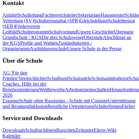
Kontakt
Anfahrt
Schulleitung
Fachbereichsleiter
Sekretariate
Hausmeister
Schüle
Vertretung (SV)
Schulpersonalrat (SPR)
Gleichstellung
Schulelternrat
(SER)
Förderverein
Leitbild
Schulprogramm
Schulvorstand
Unsere Geschichte
Übergang
Grundschule / KGS
Die drei Schulzweige
Oberstufe
Abschlüsse an
der KGS
Profile und Wahlen
Zuständigkeiten /
Organigramm
Ausbildungsschule
Unsere Schule in der Presse
Über die Schule
AG 'Für den
Frieden'
Streitschlichter
Schulhund
Schulradeln
Schulsanitätsdienst
Schul
Coaches. Hilfe bei der
Berufsorientierung
Wettbewerbe
Arbeitsgemeinschaften
Herausforderu
2026
Erasmus
Schule ohne Rassismus - Schule mit Courage
Unterstützung
und Beratung
Inklusion
Berufliche Orientierung
Schülerfirmen
Fächer
Service und Downloads
Downloads
Schulbuchlisten
Buszeiten
Zeitraster
Eltern-Wiki
Kalender