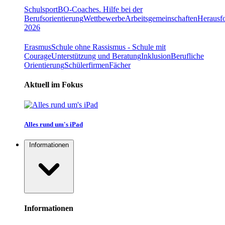
Schulsport
BO-Coaches. Hilfe bei der
Berufsorientierung
Wettbewerbe
Arbeitsgemeinschaften
Herausfo
2026
Erasmus
Schule ohne Rassismus - Schule mit
Courage
Unterstützung und Beratung
Inklusion
Berufliche
Orientierung
Schülerfirmen
Fächer
Aktuell im Fokus
Alles rund um's iPad
Informationen
Informationen