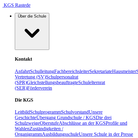
KGS Rastede
Über die Schule
Kontakt
Anfahrt
Schulleitung
Fachbereichsleiter
Sekretariate
Hausmeister
Vertretung (SV)
Schulpersonalrat
(SPR)
Gleichstellungsbeauftragte
Schulelternrat
(SER)
Förderverein
Die KGS
Leitbild
Schulprogramm
Schulvorstand
Unsere
Geschichte
Übergang Grundschule / KGS
Die drei
Schulzweige
Oberstufe
Abschlüsse an der KGS
Profile und
Wahlen
Zuständigkeiten /
Organigramm
Ausbildungsschule
Unsere Schule in der Presse