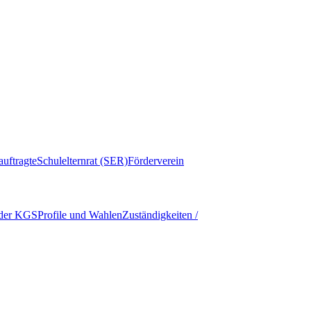
auftragte
Schulelternrat (SER)
Förderverein
 der KGS
Profile und Wahlen
Zuständigkeiten /