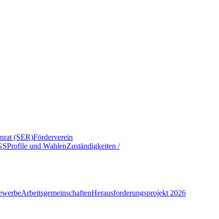
rnrat (SER)
Förderverein
GS
Profile und Wahlen
Zuständigkeiten /
ewerbe
Arbeitsgemeinschaften
Herausforderungsprojekt 2026