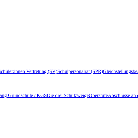
Schüler:innen Vertretung (SV)
Schulpersonalrat (SPR)
Gleichstellungsbe
ang Grundschule / KGS
Die drei Schulzweige
Oberstufe
Abschlüsse an