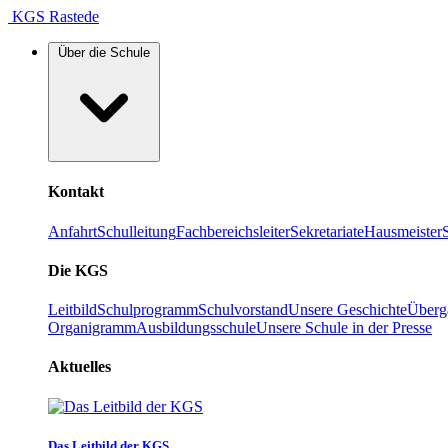
KGS Rastede
Über die Schule
Kontakt
Anfahrt
Schulleitung
Fachbereichsleiter
Sekretariate
Hausmeister
Die KGS
Leitbild
Schulprogramm
Schulvorstand
Unsere Geschichte
Überg
Organigramm
Ausbildungsschule
Unsere Schule in der Presse
Aktuelles
Das Leitbild der KGS