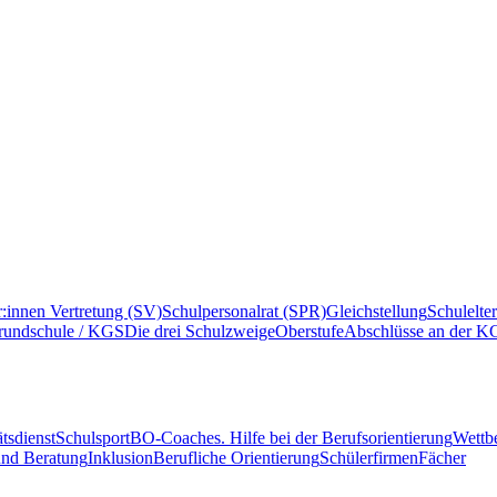
r:innen Vertretung (SV)
Schulpersonalrat (SPR)
Gleichstellung
Schulelte
rundschule / KGS
Die drei Schulzweige
Oberstufe
Abschlüsse an der K
tsdienst
Schulsport
BO-Coaches. Hilfe bei der Berufsorientierung
Wettb
und Beratung
Inklusion
Berufliche Orientierung
Schülerfirmen
Fächer