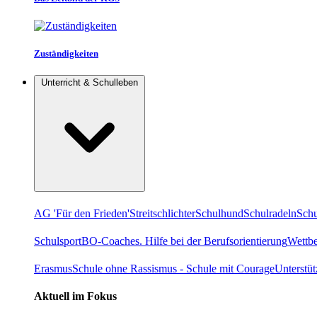
Zuständigkeiten
Unterricht & Schulleben
AG 'Für den Frieden'
Streitschlichter
Schulhund
Schulradeln
Schu
Schulsport
BO-Coaches. Hilfe bei der Berufsorientierung
Wettb
Erasmus
Schule ohne Rassismus - Schule mit Courage
Unterstü
Aktuell im Fokus