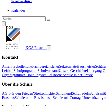
Schulbuchlisten
Kalender
KGS Rastede
Kontakt
Anfahrt
Schulleitung
Fachbereichsleiter
Sekretariate
Hausmeister
Schüle
Leitbild
Schulprogramm
Schulvorstand
Unsere Geschichte
Übergang G
Organigramm
Ausbildungsschule
Unsere Schule in der Presse
Über die Schule
AG 'Für den Frieden'
Streitschlichter
Schulhund
Schulradeln
Schulsanitä
Erasmus
Schule ohne Rassismus - Schule mit Courage
Unterstützung 