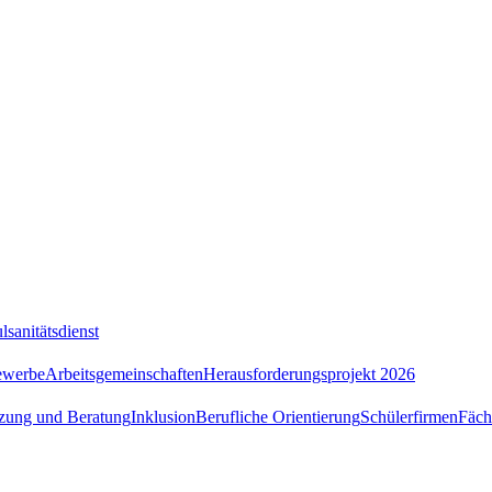
lsanitätsdienst
ewerbe
Arbeitsgemeinschaften
Herausforderungsprojekt 2026
tzung und Beratung
Inklusion
Berufliche Orientierung
Schülerfirmen
Fäch