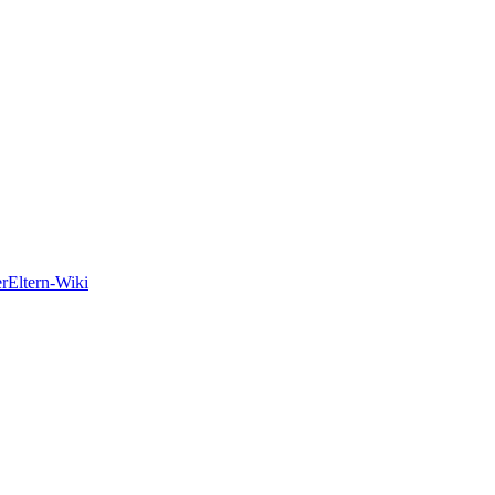
er
Eltern-Wiki