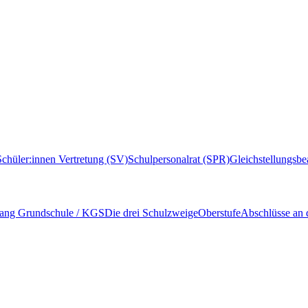
Schüler:innen Vertretung (SV)
Schulpersonalrat (SPR)
Gleichstellungsbe
ang Grundschule / KGS
Die drei Schulzweige
Oberstufe
Abschlüsse an