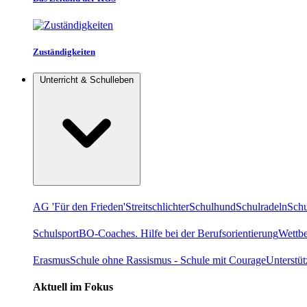
Zuständigkeiten
Unterricht & Schulleben
AG 'Für den Frieden'
Streitschlichter
Schulhund
Schulradeln
Schu
Schulsport
BO-Coaches. Hilfe bei der Berufsorientierung
Wettb
Erasmus
Schule ohne Rassismus - Schule mit Courage
Unterstü
Aktuell im Fokus