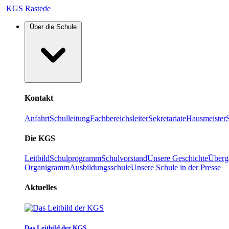
KGS Rastede
Über die Schule
Kontakt
Anfahrt
Schulleitung
Fachbereichsleiter
Sekretariate
Hausmeister
Die KGS
Leitbild
Schulprogramm
Schulvorstand
Unsere Geschichte
Überg
Organigramm
Ausbildungsschule
Unsere Schule in der Presse
Aktuelles
Das Leitbild der KGS