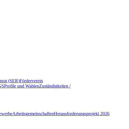
rnrat (SER)
Förderverein
GS
Profile und Wahlen
Zuständigkeiten /
ewerbe
Arbeitsgemeinschaften
Herausforderungsprojekt 2026