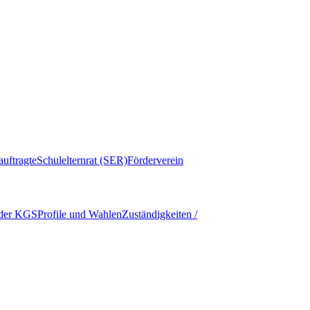
auftragte
Schulelternrat (SER)
Förderverein
 der KGS
Profile und Wahlen
Zuständigkeiten /