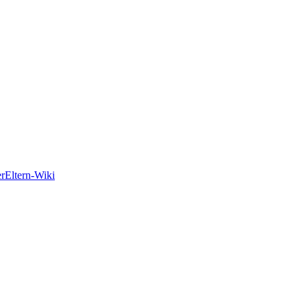
er
Eltern-Wiki