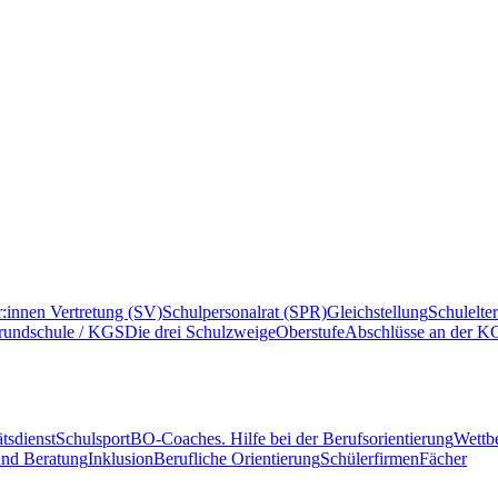
r:innen Vertretung (SV)
Schulpersonalrat (SPR)
Gleichstellung
Schulelte
rundschule / KGS
Die drei Schulzweige
Oberstufe
Abschlüsse an der K
tsdienst
Schulsport
BO-Coaches. Hilfe bei der Berufsorientierung
Wettb
und Beratung
Inklusion
Berufliche Orientierung
Schülerfirmen
Fächer