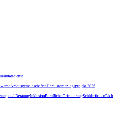
lsanitätsdienst
ewerbe
Arbeitsgemeinschaften
Herausforderungsprojekt 2026
tzung und Beratung
Inklusion
Berufliche Orientierung
Schülerfirmen
Fäch