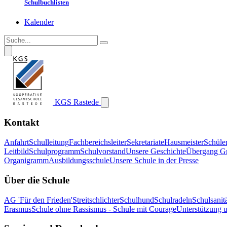
Schulbuchlisten
Kalender
KGS Rastede
Kontakt
Anfahrt
Schulleitung
Fachbereichsleiter
Sekretariate
Hausmeister
Schüle
Leitbild
Schulprogramm
Schulvorstand
Unsere Geschichte
Übergang G
Organigramm
Ausbildungsschule
Unsere Schule in der Presse
Über die Schule
AG 'Für den Frieden'
Streitschlichter
Schulhund
Schulradeln
Schulsanitä
Erasmus
Schule ohne Rassismus - Schule mit Courage
Unterstützung 