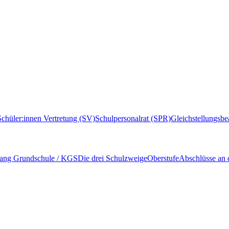
Schüler:innen Vertretung (SV)
Schulpersonalrat (SPR)
Gleichstellungsbe
ang Grundschule / KGS
Die drei Schulzweige
Oberstufe
Abschlüsse an