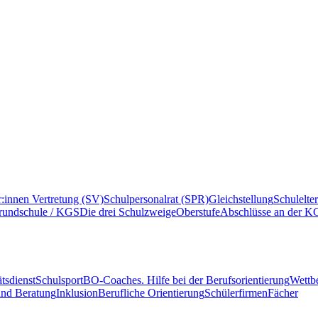
r:innen Vertretung (SV)
Schulpersonalrat (SPR)
Gleichstellung
Schulelte
rundschule / KGS
Die drei Schulzweige
Oberstufe
Abschlüsse an der K
tsdienst
Schulsport
BO-Coaches. Hilfe bei der Berufsorientierung
Wettb
und Beratung
Inklusion
Berufliche Orientierung
Schülerfirmen
Fächer