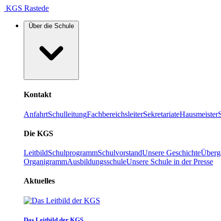
KGS Rastede
Über die Schule
Kontakt
Anfahrt
Schulleitung
Fachbereichsleiter
Sekretariate
Hausmeister
Die KGS
Leitbild
Schulprogramm
Schulvorstand
Unsere Geschichte
Überg
Organigramm
Ausbildungsschule
Unsere Schule in der Presse
Aktuelles
Das Leitbild der KGS