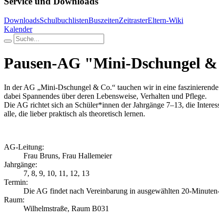
Service und Downloads
Downloads
Schulbuchlisten
Buszeiten
Zeitraster
Eltern-Wiki
Kalender
Pausen-AG "Mini-Dschungel &
In der AG „Mini-Dschungel & Co.“ tauchen wir in eine faszinierende
dabei Spannendes über deren Lebensweise, Verhalten und Pflege.
Die AG richtet sich an Schüler*innen der Jahrgänge 7–13, die Intere
alle, die lieber praktisch als theoretisch lernen.
AG-Leitung:
Frau Bruns, Frau Hallemeier
Jahrgänge:
7, 8, 9, 10, 11, 12, 13
Termin:
Die AG findet nach Vereinbarung in ausgewählten 20-Minuten-Pa
Raum:
Wilhelmstraße, Raum B031