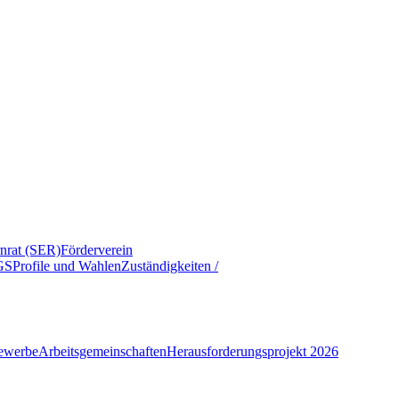
rnrat (SER)
Förderverein
GS
Profile und Wahlen
Zuständigkeiten /
ewerbe
Arbeitsgemeinschaften
Herausforderungsprojekt 2026