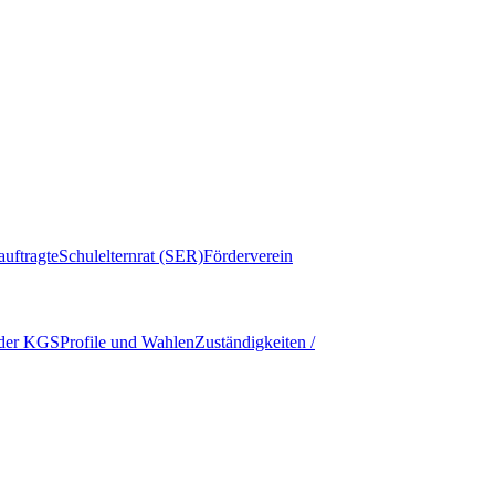
auftragte
Schulelternrat (SER)
Förderverein
 der KGS
Profile und Wahlen
Zuständigkeiten /