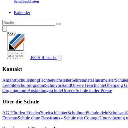
Schulbuchlisten
Kalender
KGS Rastede
Kontakt
Anfahrt
Schulleitung
Fachbereichsleiter
Sekretariate
Hausmeister
Schüle
Leitbild
Schulprogramm
Schulvorstand
Unsere Geschichte
Übergang G
Organigramm
Ausbildungsschule
Unsere Schule in der Presse
Über die Schule
AG 'Für den Frieden'
Streitschlichter
Schulhund
Schulradeln
Schulsanitä
Erasmus
Schule ohne Rassismus - Schule mit Courage
Unterstützung 