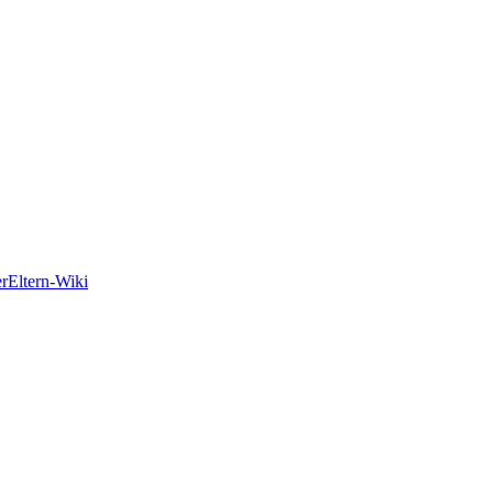
er
Eltern-Wiki