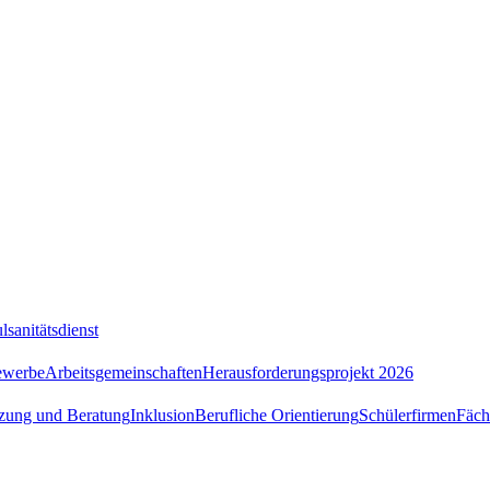
lsanitätsdienst
ewerbe
Arbeitsgemeinschaften
Herausforderungsprojekt 2026
tzung und Beratung
Inklusion
Berufliche Orientierung
Schülerfirmen
Fäch