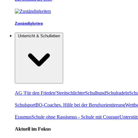
Zuständigkeiten
Unterricht & Schulleben
AG 'Für den Frieden'
Streitschlichter
Schulhund
Schulradeln
Schu
Schulsport
BO-Coaches. Hilfe bei der Berufsorientierung
Wettb
Erasmus
Schule ohne Rassismus - Schule mit Courage
Unterstü
Aktuell im Fokus