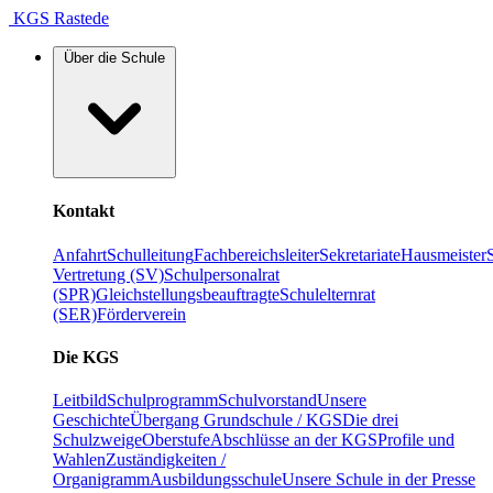
KGS Rastede
Über die Schule
Kontakt
Anfahrt
Schulleitung
Fachbereichsleiter
Sekretariate
Hausmeister
Vertretung (SV)
Schulpersonalrat
(SPR)
Gleichstellungsbeauftragte
Schulelternrat
(SER)
Förderverein
Die KGS
Leitbild
Schulprogramm
Schulvorstand
Unsere
Geschichte
Übergang Grundschule / KGS
Die drei
Schulzweige
Oberstufe
Abschlüsse an der KGS
Profile und
Wahlen
Zuständigkeiten /
Organigramm
Ausbildungsschule
Unsere Schule in der Presse