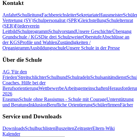
Kontakt
Anfahrt
Schulleitung
Fachbereichsleiter
Sekretariate
Hausmeister
Schüle
Vertretung (SV)
Schulpersonalrat (SPR)
Gleichstellung
Schulelternrat
(SER)
Förderverein
Leitbild
Schulprogramm
Schulvorstand
Unsere Geschichte
Übergang
Grundschule / KGS
Die drei Schulzweige
Oberstufe
Abschlüsse an
der KGS
Profile und Wahlen
Zuständigkeiten /
Organigramm
Ausbildungsschule
Unsere Schule in der Presse
Über die Schule
AG 'Für den
Frieden'
Streitschlichter
Schulhund
Schulradeln
Schulsanitätsdienst
Schul
Coaches. Hilfe bei der
Berufsorientierung
Wettbewerbe
Arbeitsgemeinschaften
Herausforderu
2026
Erasmus
Schule ohne Rassismus - Schule mit Courage
Unterstützung
und Beratung
Inklusion
Berufliche Orientierung
Schülerfirmen
Fächer
Service und Downloads
Downloads
Schulbuchlisten
Buszeiten
Zeitraster
Eltern-Wiki
Kalender