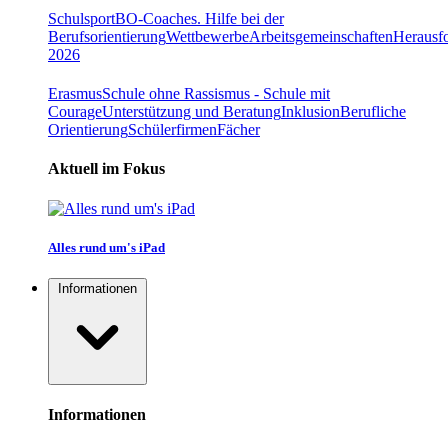
Schulsport
BO-Coaches. Hilfe bei der
Berufsorientierung
Wettbewerbe
Arbeitsgemeinschaften
Herausfo
2026
Erasmus
Schule ohne Rassismus - Schule mit
Courage
Unterstützung und Beratung
Inklusion
Berufliche
Orientierung
Schülerfirmen
Fächer
Aktuell im Fokus
Alles rund um's iPad
Informationen
Informationen