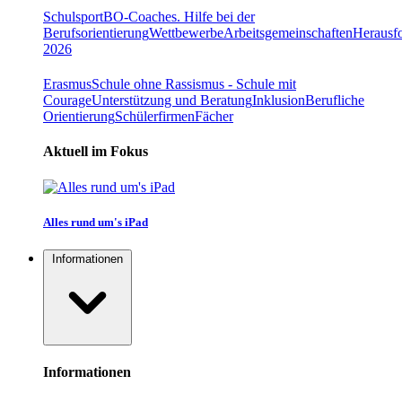
Schulsport
BO-Coaches. Hilfe bei der
Berufsorientierung
Wettbewerbe
Arbeitsgemeinschaften
Herausfo
2026
Erasmus
Schule ohne Rassismus - Schule mit
Courage
Unterstützung und Beratung
Inklusion
Berufliche
Orientierung
Schülerfirmen
Fächer
Aktuell im Fokus
Alles rund um's iPad
Informationen
Informationen