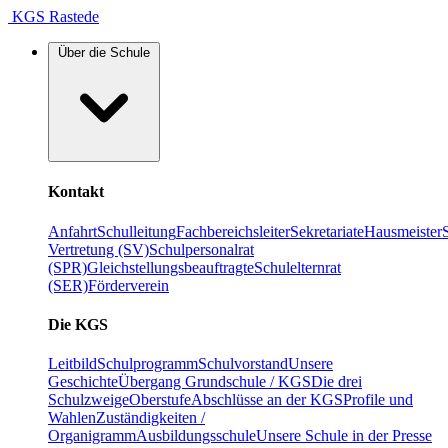
KGS Rastede
Über die Schule
Kontakt
Anfahrt
Schulleitung
Fachbereichsleiter
Sekretariate
Hausmeister
Vertretung (SV)
Schulpersonalrat
(SPR)
Gleichstellungsbeauftragte
Schulelternrat
(SER)
Förderverein
Die KGS
Leitbild
Schulprogramm
Schulvorstand
Unsere
Geschichte
Übergang Grundschule / KGS
Die drei
Schulzweige
Oberstufe
Abschlüsse an der KGS
Profile und
Wahlen
Zuständigkeiten /
Organigramm
Ausbildungsschule
Unsere Schule in der Presse