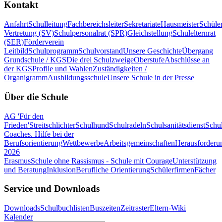
Kontakt
Anfahrt
Schulleitung
Fachbereichsleiter
Sekretariate
Hausmeister
Schüle
Vertretung (SV)
Schulpersonalrat (SPR)
Gleichstellung
Schulelternrat
(SER)
Förderverein
Leitbild
Schulprogramm
Schulvorstand
Unsere Geschichte
Übergang
Grundschule / KGS
Die drei Schulzweige
Oberstufe
Abschlüsse an
der KGS
Profile und Wahlen
Zuständigkeiten /
Organigramm
Ausbildungsschule
Unsere Schule in der Presse
Über die Schule
AG 'Für den
Frieden'
Streitschlichter
Schulhund
Schulradeln
Schulsanitätsdienst
Schul
Coaches. Hilfe bei der
Berufsorientierung
Wettbewerbe
Arbeitsgemeinschaften
Herausforderu
2026
Erasmus
Schule ohne Rassismus - Schule mit Courage
Unterstützung
und Beratung
Inklusion
Berufliche Orientierung
Schülerfirmen
Fächer
Service und Downloads
Downloads
Schulbuchlisten
Buszeiten
Zeitraster
Eltern-Wiki
Kalender