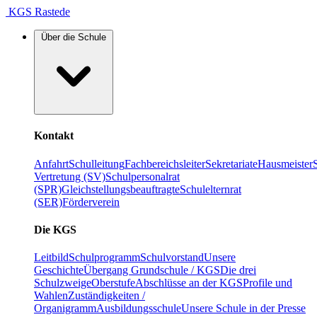
KGS Rastede
Über die Schule
Kontakt
Anfahrt
Schulleitung
Fachbereichsleiter
Sekretariate
Hausmeister
Vertretung (SV)
Schulpersonalrat
(SPR)
Gleichstellungsbeauftragte
Schulelternrat
(SER)
Förderverein
Die KGS
Leitbild
Schulprogramm
Schulvorstand
Unsere
Geschichte
Übergang Grundschule / KGS
Die drei
Schulzweige
Oberstufe
Abschlüsse an der KGS
Profile und
Wahlen
Zuständigkeiten /
Organigramm
Ausbildungsschule
Unsere Schule in der Presse