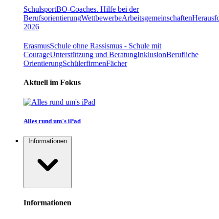
Schulsport
BO-Coaches. Hilfe bei der
Berufsorientierung
Wettbewerbe
Arbeitsgemeinschaften
Herausfo
2026
Erasmus
Schule ohne Rassismus - Schule mit
Courage
Unterstützung und Beratung
Inklusion
Berufliche
Orientierung
Schülerfirmen
Fächer
Aktuell im Fokus
Alles rund um's iPad
Informationen
Informationen