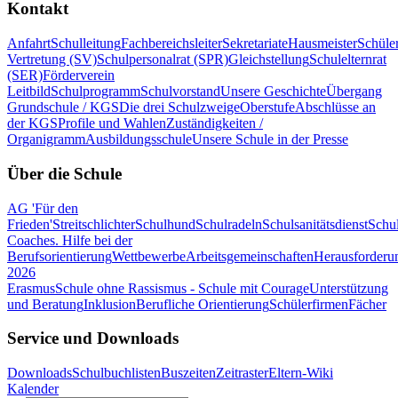
Kontakt
Anfahrt
Schulleitung
Fachbereichsleiter
Sekretariate
Hausmeister
Schüle
Vertretung (SV)
Schulpersonalrat (SPR)
Gleichstellung
Schulelternrat
(SER)
Förderverein
Leitbild
Schulprogramm
Schulvorstand
Unsere Geschichte
Übergang
Grundschule / KGS
Die drei Schulzweige
Oberstufe
Abschlüsse an
der KGS
Profile und Wahlen
Zuständigkeiten /
Organigramm
Ausbildungsschule
Unsere Schule in der Presse
Über die Schule
AG 'Für den
Frieden'
Streitschlichter
Schulhund
Schulradeln
Schulsanitätsdienst
Schul
Coaches. Hilfe bei der
Berufsorientierung
Wettbewerbe
Arbeitsgemeinschaften
Herausforderu
2026
Erasmus
Schule ohne Rassismus - Schule mit Courage
Unterstützung
und Beratung
Inklusion
Berufliche Orientierung
Schülerfirmen
Fächer
Service und Downloads
Downloads
Schulbuchlisten
Buszeiten
Zeitraster
Eltern-Wiki
Kalender