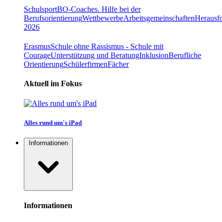
Schulsport
BO-Coaches. Hilfe bei der
Berufsorientierung
Wettbewerbe
Arbeitsgemeinschaften
Herausfo
2026
Erasmus
Schule ohne Rassismus - Schule mit
Courage
Unterstützung und Beratung
Inklusion
Berufliche
Orientierung
Schülerfirmen
Fächer
Aktuell im Fokus
Alles rund um's iPad
Informationen
Informationen