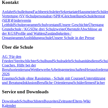
Kontakt
Anfahrt
Schulleitung
Fachbereichsleiter
Sekretariate
Hausmeister
Schüle
Vertretung (SV)
Schulpersonalrat (SPR)
Gleichstellung
Schulelternrat
(SER)
Förderverein
Leitbild
Schulprogramm
Schulvorstand
Unsere Geschichte
Übergang
Grundschule / KGS
Die drei Schulzweige
Oberstufe
Abschlüsse an
der KGS
Profile und Wahlen
Zuständigkeiten /
Organigramm
Ausbildungsschule
Unsere Schule in der Presse
Über die Schule
AG 'Für den
Frieden'
Streitschlichter
Schulhund
Schulradeln
Schulsanitätsdienst
Schul
Coaches. Hilfe bei der
Berufsorientierung
Wettbewerbe
Arbeitsgemeinschaften
Herausforderu
2026
Erasmus
Schule ohne Rassismus - Schule mit Courage
Unterstützung
und Beratung
Inklusion
Berufliche Orientierung
Schülerfirmen
Fächer
Service und Downloads
Downloads
Schulbuchlisten
Buszeiten
Zeitraster
Eltern-Wiki
Kalender