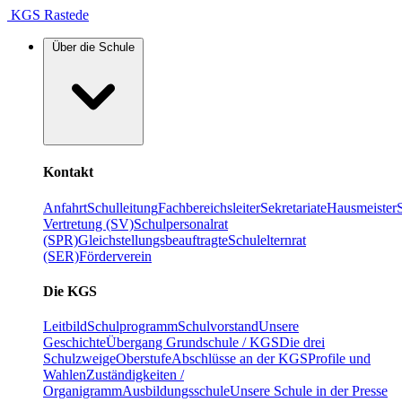
KGS Rastede
Über die Schule
Kontakt
Anfahrt
Schulleitung
Fachbereichsleiter
Sekretariate
Hausmeister
Vertretung (SV)
Schulpersonalrat
(SPR)
Gleichstellungsbeauftragte
Schulelternrat
(SER)
Förderverein
Die KGS
Leitbild
Schulprogramm
Schulvorstand
Unsere
Geschichte
Übergang Grundschule / KGS
Die drei
Schulzweige
Oberstufe
Abschlüsse an der KGS
Profile und
Wahlen
Zuständigkeiten /
Organigramm
Ausbildungsschule
Unsere Schule in der Presse