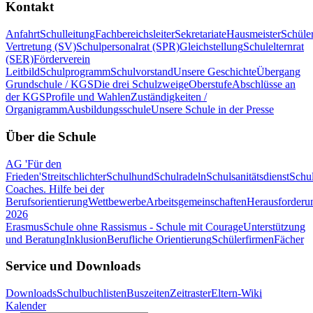
Kontakt
Anfahrt
Schulleitung
Fachbereichsleiter
Sekretariate
Hausmeister
Schüle
Vertretung (SV)
Schulpersonalrat (SPR)
Gleichstellung
Schulelternrat
(SER)
Förderverein
Leitbild
Schulprogramm
Schulvorstand
Unsere Geschichte
Übergang
Grundschule / KGS
Die drei Schulzweige
Oberstufe
Abschlüsse an
der KGS
Profile und Wahlen
Zuständigkeiten /
Organigramm
Ausbildungsschule
Unsere Schule in der Presse
Über die Schule
AG 'Für den
Frieden'
Streitschlichter
Schulhund
Schulradeln
Schulsanitätsdienst
Schul
Coaches. Hilfe bei der
Berufsorientierung
Wettbewerbe
Arbeitsgemeinschaften
Herausforderu
2026
Erasmus
Schule ohne Rassismus - Schule mit Courage
Unterstützung
und Beratung
Inklusion
Berufliche Orientierung
Schülerfirmen
Fächer
Service und Downloads
Downloads
Schulbuchlisten
Buszeiten
Zeitraster
Eltern-Wiki
Kalender