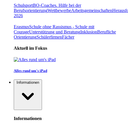
Schulsport
BO-Coaches. Hilfe bei der
Berufsorientierung
Wettbewerbe
Arbeitsgemeinschaften
Herausfo
2026
Erasmus
Schule ohne Rassismus - Schule mit
Courage
Unterstützung und Beratung
Inklusion
Berufliche
Orientierung
Schülerfirmen
Fächer
Aktuell im Fokus
Alles rund um's iPad
Informationen
Informationen