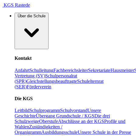
KGS Rastede
Über die Schule
Kontakt
Anfahrt
Schulleitung
Fachbereichsleiter
Sekretariate
Hausmeister
Vertretung (SV)
Schulpersonalrat
(SPR)
Gleichstellungsbeauftragte
Schulelternrat
(SER)
Förderverein
Die KGS
Leitbild
Schulprogramm
Schulvorstand
Unsere
Geschichte
Übergang Grundschule / KGS
Die drei
Schulzweige
Oberstufe
Abschlüsse an der KGS
Profile und
Wahlen
Zuständigkeiten /
Organigramm
Ausbildungsschule
Unsere Schule in der Presse