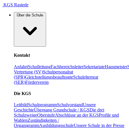
KGS Rastede
Über die Schule
Kontakt
Anfahrt
Schulleitung
Fachbereichsleiter
Sekretariate
Hausmeister
Vertretung (SV)
Schulpersonalrat
(SPR)
Gleichstellungsbeauftragte
Schulelternrat
(SER)
Förderverein
Die KGS
Leitbild
Schulprogramm
Schulvorstand
Unsere
Geschichte
Übergang Grundschule / KGS
Die drei
Schulzweige
Oberstufe
Abschlüsse an der KGS
Profile und
Wahlen
Zuständigkeiten /
Organigramm
Ausbildungsschule
Unsere Schule in der Presse