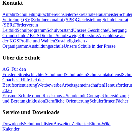
Kontakt
Anfahrt
Schulleitung
Fachbereichsleiter
Sekretariate
Hausmeister
Schüle
Vertretung (SV)
Schulpersonalrat (SPR)
Gleichstellung
Schulelternrat
(SER)
Förderverein
Leitbild
Schulprogramm
Schulvorstand
Unsere Geschichte
Übergang
Grundschule / KGS
Die drei Schulzweige
Oberstufe
Abschlüsse an
der KGS
Profile und Wahlen
Zuständigkeiten /
Organigramm
Ausbildungsschule
Unsere Schule in der Presse
Über die Schule
AG 'Für den
Frieden'
Streitschlichter
Schulhund
Schulradeln
Schulsanitätsdienst
Schul
Coaches. Hilfe bei der
Berufsorientierung
Wettbewerbe
Arbeitsgemeinschaften
Herausforderu
2026
Erasmus
Schule ohne Rassismus - Schule mit Courage
Unterstützung
und Beratung
Inklusion
Berufliche Orientierung
Schülerfirmen
Fächer
Service und Downloads
Downloads
Schulbuchlisten
Buszeiten
Zeitraster
Eltern-Wiki
Kalender