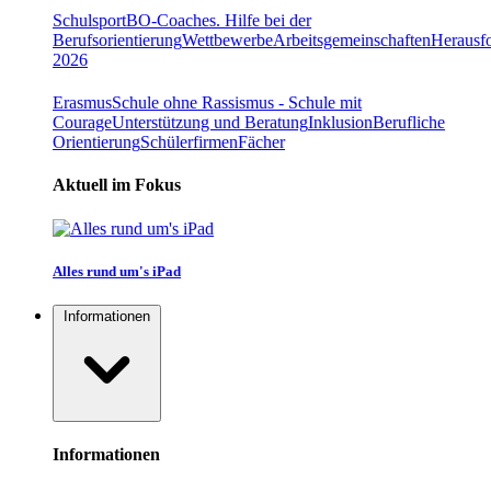
Schulsport
BO-Coaches. Hilfe bei der
Berufsorientierung
Wettbewerbe
Arbeitsgemeinschaften
Herausfo
2026
Erasmus
Schule ohne Rassismus - Schule mit
Courage
Unterstützung und Beratung
Inklusion
Berufliche
Orientierung
Schülerfirmen
Fächer
Aktuell im Fokus
Alles rund um's iPad
Informationen
Informationen