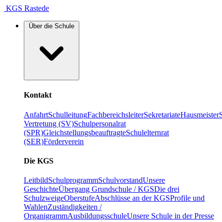
KGS Rastede
Über die Schule
Kontakt
Anfahrt
Schulleitung
Fachbereichsleiter
Sekretariate
Hausmeister
Vertretung (SV)
Schulpersonalrat
(SPR)
Gleichstellungsbeauftragte
Schulelternrat
(SER)
Förderverein
Die KGS
Leitbild
Schulprogramm
Schulvorstand
Unsere
Geschichte
Übergang Grundschule / KGS
Die drei
Schulzweige
Oberstufe
Abschlüsse an der KGS
Profile und
Wahlen
Zuständigkeiten /
Organigramm
Ausbildungsschule
Unsere Schule in der Presse