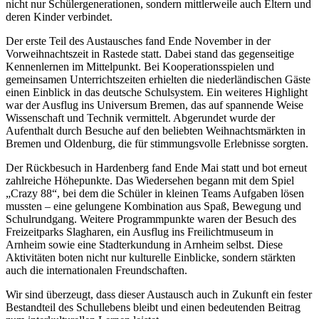
nicht nur Schülergenerationen, sondern mittlerweile auch Eltern und
deren Kinder verbindet.
Der erste Teil des Austausches fand Ende November in der
Vorweihnachtszeit in Rastede statt. Dabei stand das gegenseitige
Kennenlernen im Mittelpunkt. Bei Kooperationsspielen und
gemeinsamen Unterrichtszeiten erhielten die niederländischen Gäste
einen Einblick in das deutsche Schulsystem. Ein weiteres Highlight
war der Ausflug ins Universum Bremen, das auf spannende Weise
Wissenschaft und Technik vermittelt. Abgerundet wurde der
Aufenthalt durch Besuche auf den beliebten Weihnachtsmärkten in
Bremen und Oldenburg, die für stimmungsvolle Erlebnisse sorgten.
Der Rückbesuch in Hardenberg fand Ende Mai statt und bot erneut
zahlreiche Höhepunkte. Das Wiedersehen begann mit dem Spiel
„Crazy 88“, bei dem die Schüler in kleinen Teams Aufgaben lösen
mussten – eine gelungene Kombination aus Spaß, Bewegung und
Schulrundgang. Weitere Programmpunkte waren der Besuch des
Freizeitparks Slagharen, ein Ausflug ins Freilichtmuseum in
Arnheim sowie eine Stadterkundung in Arnheim selbst. Diese
Aktivitäten boten nicht nur kulturelle Einblicke, sondern stärkten
auch die internationalen Freundschaften.
Wir sind überzeugt, dass dieser Austausch auch in Zukunft ein fester
Bestandteil des Schullebens bleibt und einen bedeutenden Beitrag