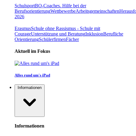
Schulsport
BO-Coaches. Hilfe bei der
Berufsorientierung
Wettbewerbe
Arbeitsgemeinschaften
Herausfo
2026
Erasmus
Schule ohne Rassismus - Schule mit
Courage
Unterstützung und Beratung
Inklusion
Berufliche
Orientierung
Schülerfirmen
Fächer
Aktuell im Fokus
Alles rund um's iPad
Informationen
Informationen