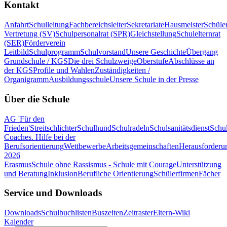
Kontakt
Anfahrt
Schulleitung
Fachbereichsleiter
Sekretariate
Hausmeister
Schüle
Vertretung (SV)
Schulpersonalrat (SPR)
Gleichstellung
Schulelternrat
(SER)
Förderverein
Leitbild
Schulprogramm
Schulvorstand
Unsere Geschichte
Übergang
Grundschule / KGS
Die drei Schulzweige
Oberstufe
Abschlüsse an
der KGS
Profile und Wahlen
Zuständigkeiten /
Organigramm
Ausbildungsschule
Unsere Schule in der Presse
Über die Schule
AG 'Für den
Frieden'
Streitschlichter
Schulhund
Schulradeln
Schulsanitätsdienst
Schul
Coaches. Hilfe bei der
Berufsorientierung
Wettbewerbe
Arbeitsgemeinschaften
Herausforderu
2026
Erasmus
Schule ohne Rassismus - Schule mit Courage
Unterstützung
und Beratung
Inklusion
Berufliche Orientierung
Schülerfirmen
Fächer
Service und Downloads
Downloads
Schulbuchlisten
Buszeiten
Zeitraster
Eltern-Wiki
Kalender