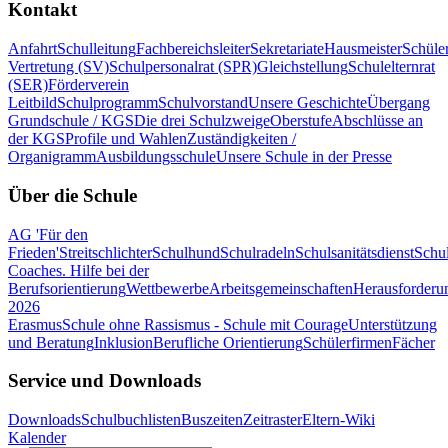
Kontakt
Anfahrt
Schulleitung
Fachbereichsleiter
Sekretariate
Hausmeister
Schüle
Vertretung (SV)
Schulpersonalrat (SPR)
Gleichstellung
Schulelternrat
(SER)
Förderverein
Leitbild
Schulprogramm
Schulvorstand
Unsere Geschichte
Übergang
Grundschule / KGS
Die drei Schulzweige
Oberstufe
Abschlüsse an
der KGS
Profile und Wahlen
Zuständigkeiten /
Organigramm
Ausbildungsschule
Unsere Schule in der Presse
Über die Schule
AG 'Für den
Frieden'
Streitschlichter
Schulhund
Schulradeln
Schulsanitätsdienst
Schul
Coaches. Hilfe bei der
Berufsorientierung
Wettbewerbe
Arbeitsgemeinschaften
Herausforderu
2026
Erasmus
Schule ohne Rassismus - Schule mit Courage
Unterstützung
und Beratung
Inklusion
Berufliche Orientierung
Schülerfirmen
Fächer
Service und Downloads
Downloads
Schulbuchlisten
Buszeiten
Zeitraster
Eltern-Wiki
Kalender