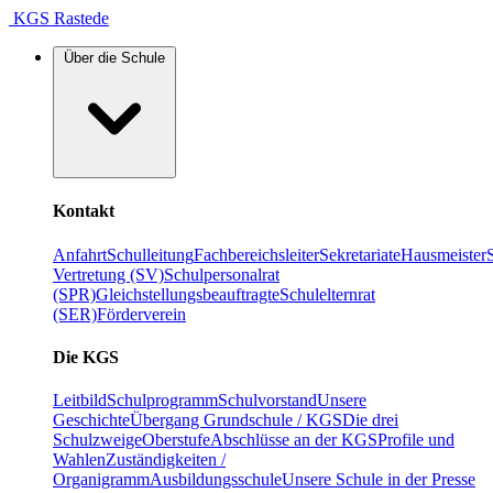
KGS Rastede
Über die Schule
Kontakt
Anfahrt
Schulleitung
Fachbereichsleiter
Sekretariate
Hausmeister
Vertretung (SV)
Schulpersonalrat
(SPR)
Gleichstellungsbeauftragte
Schulelternrat
(SER)
Förderverein
Die KGS
Leitbild
Schulprogramm
Schulvorstand
Unsere
Geschichte
Übergang Grundschule / KGS
Die drei
Schulzweige
Oberstufe
Abschlüsse an der KGS
Profile und
Wahlen
Zuständigkeiten /
Organigramm
Ausbildungsschule
Unsere Schule in der Presse