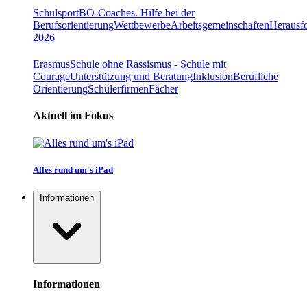
Schulsport
BO-Coaches. Hilfe bei der
Berufsorientierung
Wettbewerbe
Arbeitsgemeinschaften
Herausfo
2026
Erasmus
Schule ohne Rassismus - Schule mit
Courage
Unterstützung und Beratung
Inklusion
Berufliche
Orientierung
Schülerfirmen
Fächer
Aktuell im Fokus
Alles rund um's iPad
Informationen
Informationen