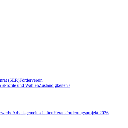
rnrat (SER)
Förderverein
GS
Profile und Wahlen
Zuständigkeiten /
ewerbe
Arbeitsgemeinschaften
Herausforderungsprojekt 2026