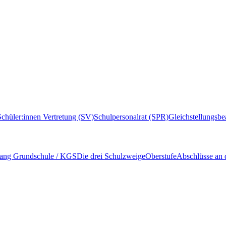
Schüler:innen Vertretung (SV)
Schulpersonalrat (SPR)
Gleichstellungsbe
ang Grundschule / KGS
Die drei Schulzweige
Oberstufe
Abschlüsse an