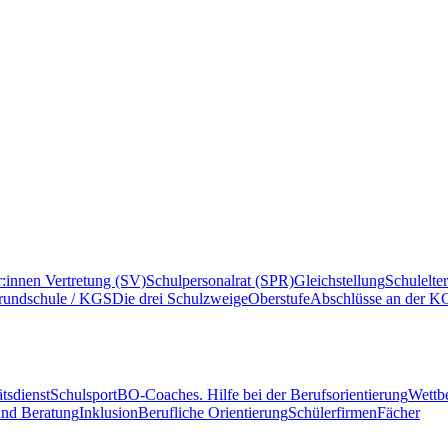
r:innen Vertretung (SV)
Schulpersonalrat (SPR)
Gleichstellung
Schulelte
rundschule / KGS
Die drei Schulzweige
Oberstufe
Abschlüsse an der K
tsdienst
Schulsport
BO-Coaches. Hilfe bei der Berufsorientierung
Wettb
und Beratung
Inklusion
Berufliche Orientierung
Schülerfirmen
Fächer