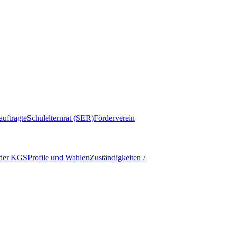
auftragte
Schulelternrat (SER)
Förderverein
 der KGS
Profile und Wahlen
Zuständigkeiten /