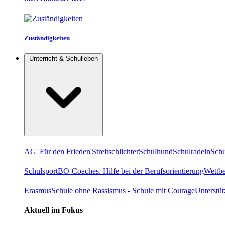
Zuständigkeiten
Unterricht & Schulleben
AG 'Für den Frieden'
Streitschlichter
Schulhund
Schulradeln
Schu
Schulsport
BO-Coaches. Hilfe bei der Berufsorientierung
Wettb
Erasmus
Schule ohne Rassismus - Schule mit Courage
Unterstü
Aktuell im Fokus