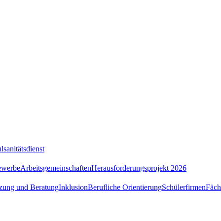
lsanitätsdienst
ewerbe
Arbeitsgemeinschaften
Herausforderungsprojekt 2026
tzung und Beratung
Inklusion
Berufliche Orientierung
Schülerfirmen
Fäch