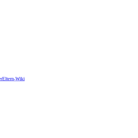
er
Eltern-Wiki