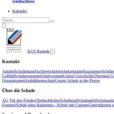
Schulbuchlisten
Kalender
KGS Rastede
Kontakt
Anfahrt
Schulleitung
Fachbereichsleiter
Sekretariate
Hausmeister
Schüle
Leitbild
Schulprogramm
Schulvorstand
Unsere Geschichte
Übergang G
Organigramm
Ausbildungsschule
Unsere Schule in der Presse
Über die Schule
AG 'Für den Frieden'
Streitschlichter
Schulhund
Schulradeln
Schulsanitä
Erasmus
Schule ohne Rassismus - Schule mit Courage
Unterstützung 