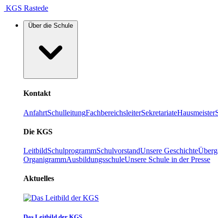
KGS Rastede
Über die Schule
Kontakt
Anfahrt
Schulleitung
Fachbereichsleiter
Sekretariate
Hausmeister
Die KGS
Leitbild
Schulprogramm
Schulvorstand
Unsere Geschichte
Überg
Organigramm
Ausbildungsschule
Unsere Schule in der Presse
Aktuelles
Das Leitbild der KGS