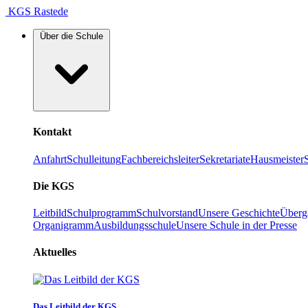
KGS Rastede
Über die Schule
Kontakt
Anfahrt
Schulleitung
Fachbereichsleiter
Sekretariate
Hausmeister
Die KGS
Leitbild
Schulprogramm
Schulvorstand
Unsere Geschichte
Überg
Organigramm
Ausbildungsschule
Unsere Schule in der Presse
Aktuelles
Das Leitbild der KGS