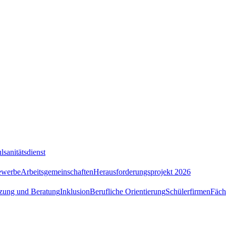
lsanitätsdienst
ewerbe
Arbeitsgemeinschaften
Herausforderungsprojekt 2026
tzung und Beratung
Inklusion
Berufliche Orientierung
Schülerfirmen
Fäch