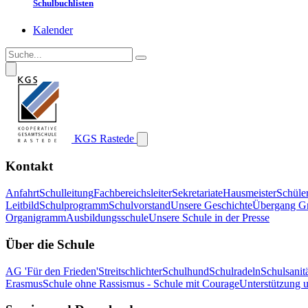
Schulbuchlisten
Kalender
KGS Rastede
Kontakt
Anfahrt
Schulleitung
Fachbereichsleiter
Sekretariate
Hausmeister
Schüle
Leitbild
Schulprogramm
Schulvorstand
Unsere Geschichte
Übergang G
Organigramm
Ausbildungsschule
Unsere Schule in der Presse
Über die Schule
AG 'Für den Frieden'
Streitschlichter
Schulhund
Schulradeln
Schulsanitä
Erasmus
Schule ohne Rassismus - Schule mit Courage
Unterstützung 