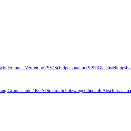
Schüler:innen Vertretung (SV)
Schulpersonalrat (SPR)
Gleichstellungsbe
ang Grundschule / KGS
Die drei Schulzweige
Oberstufe
Abschlüsse an