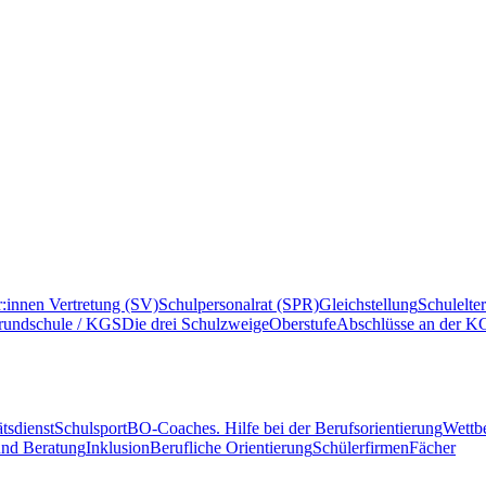
r:innen Vertretung (SV)
Schulpersonalrat (SPR)
Gleichstellung
Schulelte
rundschule / KGS
Die drei Schulzweige
Oberstufe
Abschlüsse an der K
tsdienst
Schulsport
BO-Coaches. Hilfe bei der Berufsorientierung
Wettb
und Beratung
Inklusion
Berufliche Orientierung
Schülerfirmen
Fächer