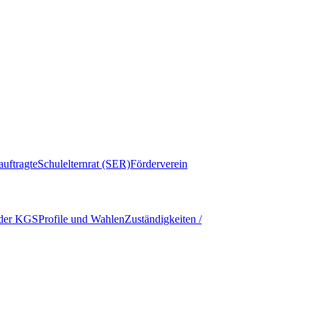
auftragte
Schulelternrat (SER)
Förderverein
 der KGS
Profile und Wahlen
Zuständigkeiten /