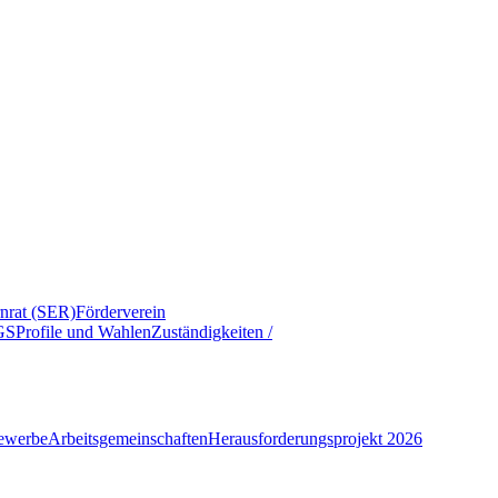
rnrat (SER)
Förderverein
GS
Profile und Wahlen
Zuständigkeiten /
ewerbe
Arbeitsgemeinschaften
Herausforderungsprojekt 2026