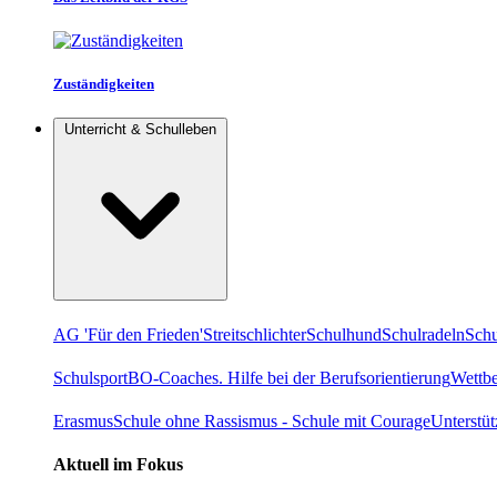
Zuständigkeiten
Unterricht & Schulleben
AG 'Für den Frieden'
Streitschlichter
Schulhund
Schulradeln
Schu
Schulsport
BO-Coaches. Hilfe bei der Berufsorientierung
Wettb
Erasmus
Schule ohne Rassismus - Schule mit Courage
Unterstü
Aktuell im Fokus