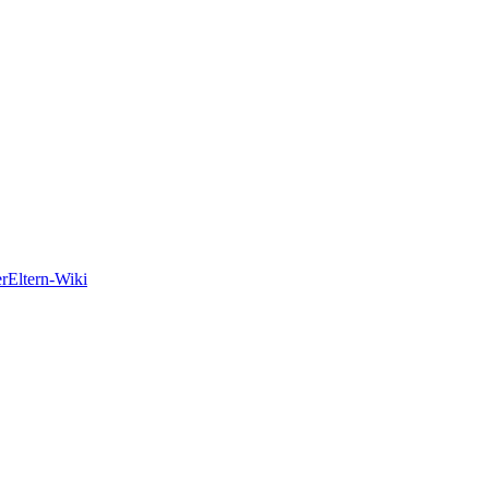
er
Eltern-Wiki