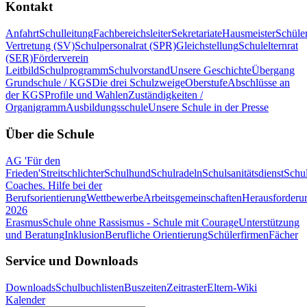
Kontakt
Anfahrt
Schulleitung
Fachbereichsleiter
Sekretariate
Hausmeister
Schüle
Vertretung (SV)
Schulpersonalrat (SPR)
Gleichstellung
Schulelternrat
(SER)
Förderverein
Leitbild
Schulprogramm
Schulvorstand
Unsere Geschichte
Übergang
Grundschule / KGS
Die drei Schulzweige
Oberstufe
Abschlüsse an
der KGS
Profile und Wahlen
Zuständigkeiten /
Organigramm
Ausbildungsschule
Unsere Schule in der Presse
Über die Schule
AG 'Für den
Frieden'
Streitschlichter
Schulhund
Schulradeln
Schulsanitätsdienst
Schul
Coaches. Hilfe bei der
Berufsorientierung
Wettbewerbe
Arbeitsgemeinschaften
Herausforderu
2026
Erasmus
Schule ohne Rassismus - Schule mit Courage
Unterstützung
und Beratung
Inklusion
Berufliche Orientierung
Schülerfirmen
Fächer
Service und Downloads
Downloads
Schulbuchlisten
Buszeiten
Zeitraster
Eltern-Wiki
Kalender