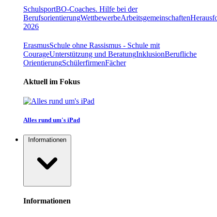
Schulsport
BO-Coaches. Hilfe bei der
Berufsorientierung
Wettbewerbe
Arbeitsgemeinschaften
Herausfo
2026
Erasmus
Schule ohne Rassismus - Schule mit
Courage
Unterstützung und Beratung
Inklusion
Berufliche
Orientierung
Schülerfirmen
Fächer
Aktuell im Fokus
Alles rund um's iPad
Informationen
Informationen