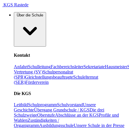
KGS Rastede
Über die Schule
Kontakt
Anfahrt
Schulleitung
Fachbereichsleiter
Sekretariate
Hausmeister
Vertretung (SV)
Schulpersonalrat
(SPR)
Gleichstellungsbeauftragte
Schulelternrat
(SER)
Förderverein
Die KGS
Leitbild
Schulprogramm
Schulvorstand
Unsere
Geschichte
Übergang Grundschule / KGS
Die drei
Schulzweige
Oberstufe
Abschlüsse an der KGS
Profile und
Wahlen
Zuständigkeiten /
Organigramm
Ausbildungsschule
Unsere Schule in der Presse