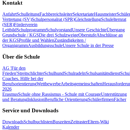
Kontakt
Anfahrt
Schulleitung
Fachbereichsleiter
Sekretariate
Hausmeister
Schüle
Vertretung (SV)
Schulpersonalrat (SPR)
Gleichstellung
Schulelternrat
(SER)
Förderverein
Leitbild
Schulprogramm
Schulvorstand
Unsere Geschichte
Übergang
Grundschule / KGS
Die drei Schulzweige
Oberstufe
Abschlüsse an
der KGS
Profile und Wahlen
Zuständigkeiten /
Organigramm
Ausbildungsschule
Unsere Schule in der Presse
Über die Schule
AG 'Für den
Frieden'
Streitschlichter
Schulhund
Schulradeln
Schulsanitätsdienst
Schul
Coaches. Hilfe bei der
Berufsorientierung
Wettbewerbe
Arbeitsgemeinschaften
Herausforderu
2026
Erasmus
Schule ohne Rassismus - Schule mit Courage
Unterstützung
und Beratung
Inklusion
Berufliche Orientierung
Schülerfirmen
Fächer
Service und Downloads
Downloads
Schulbuchlisten
Buszeiten
Zeitraster
Eltern-Wiki
Kalender