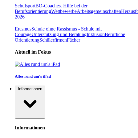
Schulsport
BO-Coaches. Hilfe bei der
Berufsorientierung
Wettbewerbe
Arbeitsgemeinschaften
Herausfo
2026
Erasmus
Schule ohne Rassismus - Schule mit
Courage
Unterstützung und Beratung
Inklusion
Berufliche
Orientierung
Schülerfirmen
Fächer
Aktuell im Fokus
Alles rund um's iPad
Informationen
Informationen