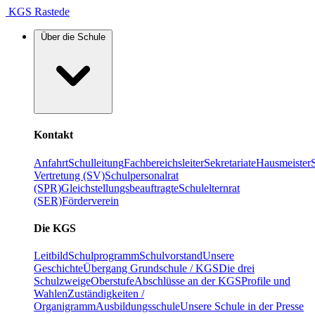
KGS Rastede
Über die Schule
Kontakt
Anfahrt
Schulleitung
Fachbereichsleiter
Sekretariate
Hausmeister
Vertretung (SV)
Schulpersonalrat
(SPR)
Gleichstellungsbeauftragte
Schulelternrat
(SER)
Förderverein
Die KGS
Leitbild
Schulprogramm
Schulvorstand
Unsere
Geschichte
Übergang Grundschule / KGS
Die drei
Schulzweige
Oberstufe
Abschlüsse an der KGS
Profile und
Wahlen
Zuständigkeiten /
Organigramm
Ausbildungsschule
Unsere Schule in der Presse