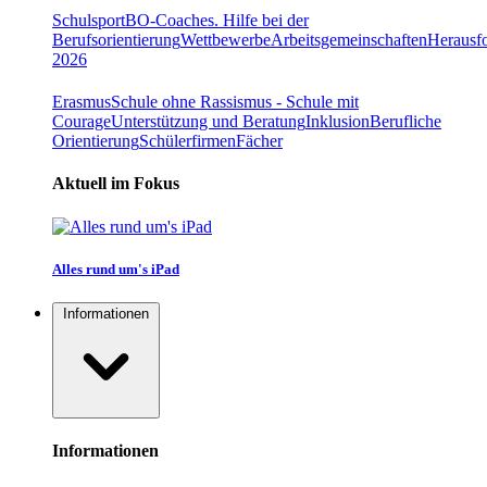
Schulsport
BO-Coaches. Hilfe bei der
Berufsorientierung
Wettbewerbe
Arbeitsgemeinschaften
Herausfo
2026
Erasmus
Schule ohne Rassismus - Schule mit
Courage
Unterstützung und Beratung
Inklusion
Berufliche
Orientierung
Schülerfirmen
Fächer
Aktuell im Fokus
Alles rund um's iPad
Informationen
Informationen