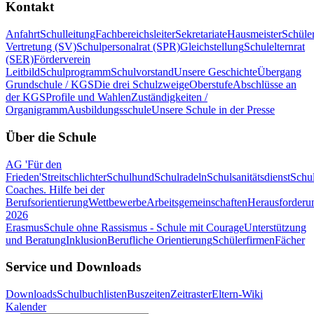
Kontakt
Anfahrt
Schulleitung
Fachbereichsleiter
Sekretariate
Hausmeister
Schüle
Vertretung (SV)
Schulpersonalrat (SPR)
Gleichstellung
Schulelternrat
(SER)
Förderverein
Leitbild
Schulprogramm
Schulvorstand
Unsere Geschichte
Übergang
Grundschule / KGS
Die drei Schulzweige
Oberstufe
Abschlüsse an
der KGS
Profile und Wahlen
Zuständigkeiten /
Organigramm
Ausbildungsschule
Unsere Schule in der Presse
Über die Schule
AG 'Für den
Frieden'
Streitschlichter
Schulhund
Schulradeln
Schulsanitätsdienst
Schul
Coaches. Hilfe bei der
Berufsorientierung
Wettbewerbe
Arbeitsgemeinschaften
Herausforderu
2026
Erasmus
Schule ohne Rassismus - Schule mit Courage
Unterstützung
und Beratung
Inklusion
Berufliche Orientierung
Schülerfirmen
Fächer
Service und Downloads
Downloads
Schulbuchlisten
Buszeiten
Zeitraster
Eltern-Wiki
Kalender