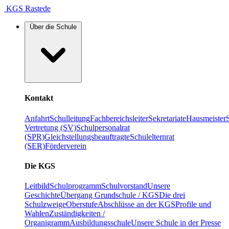
KGS Rastede
Über die Schule
Kontakt
Anfahrt
Schulleitung
Fachbereichsleiter
Sekretariate
Hausmeister
Vertretung (SV)
Schulpersonalrat
(SPR)
Gleichstellungsbeauftragte
Schulelternrat
(SER)
Förderverein
Die KGS
Leitbild
Schulprogramm
Schulvorstand
Unsere
Geschichte
Übergang Grundschule / KGS
Die drei
Schulzweige
Oberstufe
Abschlüsse an der KGS
Profile und
Wahlen
Zuständigkeiten /
Organigramm
Ausbildungsschule
Unsere Schule in der Presse