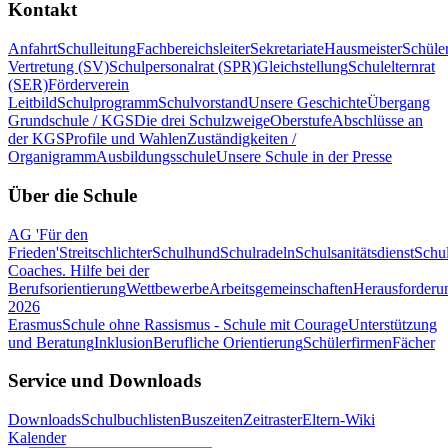
Kontakt
Anfahrt
Schulleitung
Fachbereichsleiter
Sekretariate
Hausmeister
Schüle
Vertretung (SV)
Schulpersonalrat (SPR)
Gleichstellung
Schulelternrat
(SER)
Förderverein
Leitbild
Schulprogramm
Schulvorstand
Unsere Geschichte
Übergang
Grundschule / KGS
Die drei Schulzweige
Oberstufe
Abschlüsse an
der KGS
Profile und Wahlen
Zuständigkeiten /
Organigramm
Ausbildungsschule
Unsere Schule in der Presse
Über die Schule
AG 'Für den
Frieden'
Streitschlichter
Schulhund
Schulradeln
Schulsanitätsdienst
Schul
Coaches. Hilfe bei der
Berufsorientierung
Wettbewerbe
Arbeitsgemeinschaften
Herausforderu
2026
Erasmus
Schule ohne Rassismus - Schule mit Courage
Unterstützung
und Beratung
Inklusion
Berufliche Orientierung
Schülerfirmen
Fächer
Service und Downloads
Downloads
Schulbuchlisten
Buszeiten
Zeitraster
Eltern-Wiki
Kalender