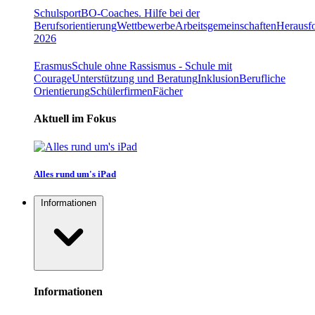
Schulsport
BO-Coaches. Hilfe bei der
Berufsorientierung
Wettbewerbe
Arbeitsgemeinschaften
Herausfo
2026
Erasmus
Schule ohne Rassismus - Schule mit
Courage
Unterstützung und Beratung
Inklusion
Berufliche
Orientierung
Schülerfirmen
Fächer
Aktuell im Fokus
Alles rund um's iPad
Informationen
Informationen