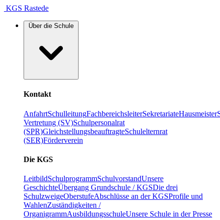
KGS Rastede
Über die Schule
Kontakt
Anfahrt
Schulleitung
Fachbereichsleiter
Sekretariate
Hausmeister
Vertretung (SV)
Schulpersonalrat
(SPR)
Gleichstellungsbeauftragte
Schulelternrat
(SER)
Förderverein
Die KGS
Leitbild
Schulprogramm
Schulvorstand
Unsere
Geschichte
Übergang Grundschule / KGS
Die drei
Schulzweige
Oberstufe
Abschlüsse an der KGS
Profile und
Wahlen
Zuständigkeiten /
Organigramm
Ausbildungsschule
Unsere Schule in der Presse