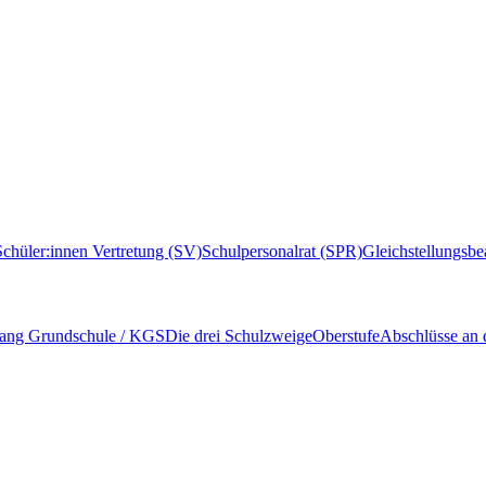
Schüler:innen Vertretung (SV)
Schulpersonalrat (SPR)
Gleichstellungsbe
ang Grundschule / KGS
Die drei Schulzweige
Oberstufe
Abschlüsse an