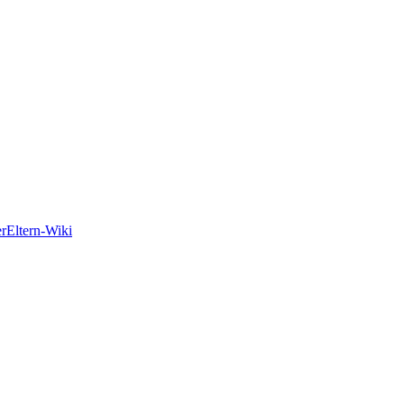
er
Eltern-Wiki