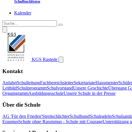
Schulbuchlisten
Kalender
KGS Rastede
Kontakt
Anfahrt
Schulleitung
Fachbereichsleiter
Sekretariate
Hausmeister
Schüle
Leitbild
Schulprogramm
Schulvorstand
Unsere Geschichte
Übergang G
Organigramm
Ausbildungsschule
Unsere Schule in der Presse
Über die Schule
AG 'Für den Frieden'
Streitschlichter
Schulhund
Schulradeln
Schulsanitä
Erasmus
Schule ohne Rassismus - Schule mit Courage
Unterstützung 