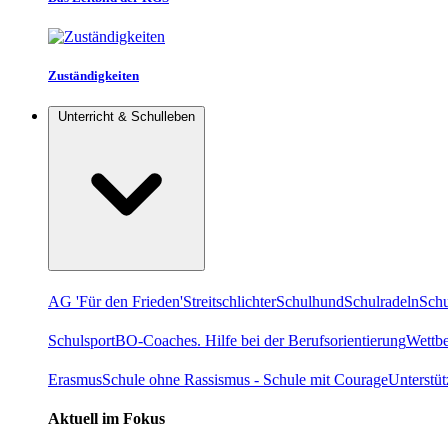
Zuständigkeiten
Unterricht & Schulleben
AG 'Für den Frieden'
Streitschlichter
Schulhund
Schulradeln
Schu
Schulsport
BO-Coaches. Hilfe bei der Berufsorientierung
Wettb
Erasmus
Schule ohne Rassismus - Schule mit Courage
Unterstü
Aktuell im Fokus