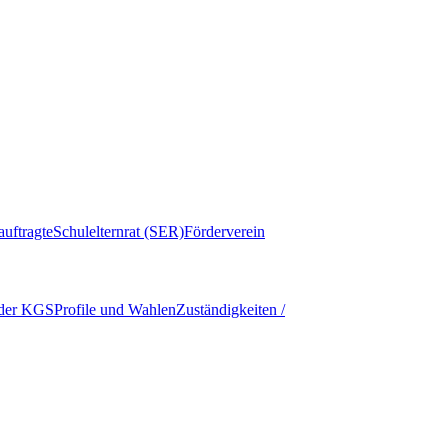
auftragte
Schulelternrat (SER)
Förderverein
 der KGS
Profile und Wahlen
Zuständigkeiten /