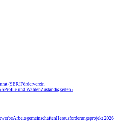
rnrat (SER)
Förderverein
GS
Profile und Wahlen
Zuständigkeiten /
ewerbe
Arbeitsgemeinschaften
Herausforderungsprojekt 2026