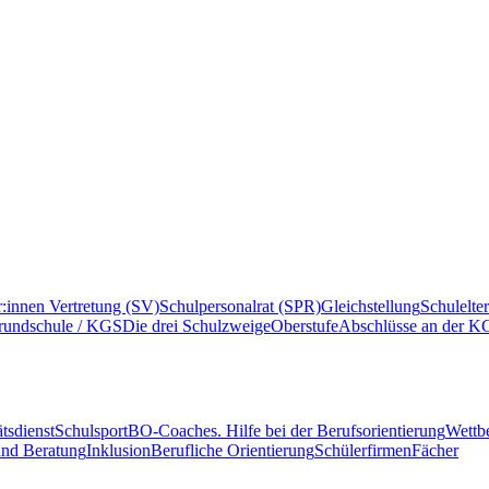
r:innen Vertretung (SV)
Schulpersonalrat (SPR)
Gleichstellung
Schulelte
rundschule / KGS
Die drei Schulzweige
Oberstufe
Abschlüsse an der K
tsdienst
Schulsport
BO-Coaches. Hilfe bei der Berufsorientierung
Wettb
und Beratung
Inklusion
Berufliche Orientierung
Schülerfirmen
Fächer