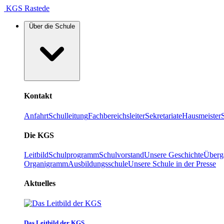
KGS Rastede
Über die Schule
Kontakt
Anfahrt
Schulleitung
Fachbereichsleiter
Sekretariate
Hausmeister
Die KGS
Leitbild
Schulprogramm
Schulvorstand
Unsere Geschichte
Überg
Organigramm
Ausbildungsschule
Unsere Schule in der Presse
Aktuelles
Das Leitbild der KGS