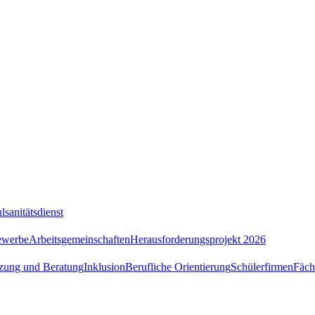
lsanitätsdienst
ewerbe
Arbeitsgemeinschaften
Herausforderungsprojekt 2026
tzung und Beratung
Inklusion
Berufliche Orientierung
Schülerfirmen
Fäch