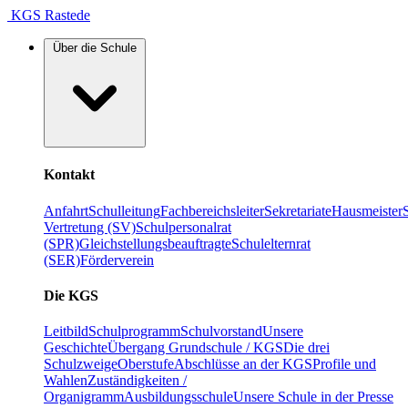
KGS Rastede
Über die Schule
Kontakt
Anfahrt
Schulleitung
Fachbereichsleiter
Sekretariate
Hausmeister
Vertretung (SV)
Schulpersonalrat
(SPR)
Gleichstellungsbeauftragte
Schulelternrat
(SER)
Förderverein
Die KGS
Leitbild
Schulprogramm
Schulvorstand
Unsere
Geschichte
Übergang Grundschule / KGS
Die drei
Schulzweige
Oberstufe
Abschlüsse an der KGS
Profile und
Wahlen
Zuständigkeiten /
Organigramm
Ausbildungsschule
Unsere Schule in der Presse