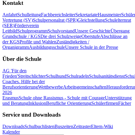
Kontakt
Anfahrt
Schulleitung
Fachbereichsleiter
Sekretariate
Hausmeister
Schüle
Vertretung (SV)
Schulpersonalrat (SPR)
Gleichstellung
Schulelternrat
(SER)
Förderverein
Leitbild
Schulprogramm
Schulvorstand
Unsere Geschichte
Übergang
Grundschule / KGS
Die drei Schulzweige
Oberstufe
Abschlüsse an
der KGS
Profile und Wahlen
Zuständigkeiten /
Organigramm
Ausbildungsschule
Unsere Schule in der Presse
Über die Schule
AG 'Für den
Frieden'
Streitschlichter
Schulhund
Schulradeln
Schulsanitätsdienst
Schul
Coaches. Hilfe bei der
Berufsorientierung
Wettbewerbe
Arbeitsgemeinschaften
Herausforderu
2026
Erasmus
Schule ohne Rassismus - Schule mit Courage
Unterstützung
und Beratung
Inklusion
Berufliche Orientierung
Schülerfirmen
Fächer
Service und Downloads
Downloads
Schulbuchlisten
Buszeiten
Zeitraster
Eltern-Wiki
Kalender