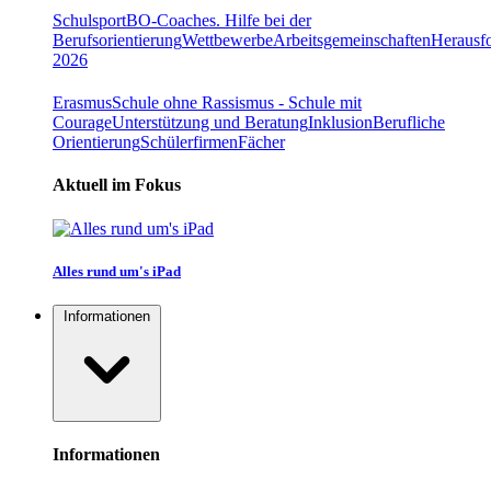
Schulsport
BO-Coaches. Hilfe bei der
Berufsorientierung
Wettbewerbe
Arbeitsgemeinschaften
Herausfo
2026
Erasmus
Schule ohne Rassismus - Schule mit
Courage
Unterstützung und Beratung
Inklusion
Berufliche
Orientierung
Schülerfirmen
Fächer
Aktuell im Fokus
Alles rund um's iPad
Informationen
Informationen