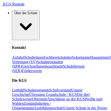
KGS Rastede
Über die Schule
Kontakt
Anfahrt
Schulleitung
Fachbereichsleiter
Sekretariate
Hausmeister
Vertretung (SV)
Schulpersonalrat
(SPR)
Gleichstellungsbeauftragte
Schulelternrat
(SER)
Förderverein
Die KGS
Leitbild
Schulprogramm
Schulvorstand
Unsere
Geschichte
Übergang Grundschule / KGS
Die drei
Schulzweige
Oberstufe
Abschlüsse an der KGS
Profile und
Wahlen
Zuständigkeiten /
Organigramm
Ausbildungsschule
Unsere Schule in der Presse