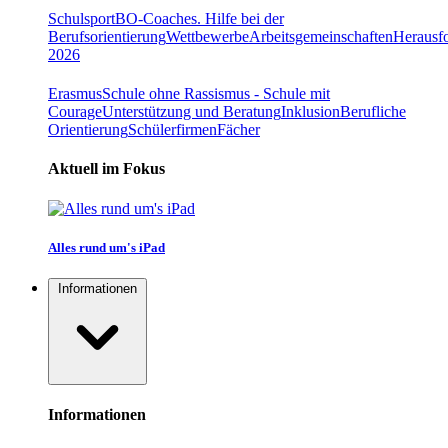
Schulsport
BO-Coaches. Hilfe bei der
Berufsorientierung
Wettbewerbe
Arbeitsgemeinschaften
Herausfo
2026
Erasmus
Schule ohne Rassismus - Schule mit
Courage
Unterstützung und Beratung
Inklusion
Berufliche
Orientierung
Schülerfirmen
Fächer
Aktuell im Fokus
Alles rund um's iPad
Informationen
Informationen