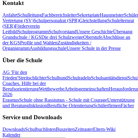
Kontakt
Anfahrt
Schulleitung
Fachbereichsleiter
Sekretariate
Hausmeister
Schüle
Vertretung (SV)
Schulpersonalrat (SPR)
Gleichstellung
Schulelternrat
(SER)
Förderverein
Leitbild
Schulprogramm
Schulvorstand
Unsere Geschichte
Übergang
Grundschule / KGS
Die drei Schulzweige
Oberstufe
Abschlüsse an
der KGS
Profile und Wahlen
Zuständigkeiten /
Organigramm
Ausbildungsschule
Unsere Schule in der Presse
Über die Schule
AG 'Für den
Frieden'
Streitschlichter
Schulhund
Schulradeln
Schulsanitätsdienst
Schul
Coaches. Hilfe bei der
Berufsorientierung
Wettbewerbe
Arbeitsgemeinschaften
Herausforderu
2026
Erasmus
Schule ohne Rassismus - Schule mit Courage
Unterstützung
und Beratung
Inklusion
Berufliche Orientierung
Schülerfirmen
Fächer
Service und Downloads
Downloads
Schulbuchlisten
Buszeiten
Zeitraster
Eltern-Wiki
Kalender