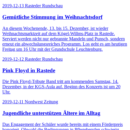
2019-12-13
Rasteder Rundschau
Gemütliche Stimmung im Weihnachtsdorf
An diesem Wochenende, 13. bis 15. Dezember, ist wieder
Weihnachtsmarktzeit auf dem Kögel-Willms-Platz in Rastede.
Serviert werden nicht nur gebrannte Mandeln und Punsch, sondern
erneut ein abwechslungsreiches Programm. Los geht es am heutigen
Freitag um 16 Uhr mit der Grundschule Leuchtenburg.
2019-12-12
Rasteder Rundschau
Pink Floyd in Rastede
Die Pink Floyd-Tribute Band tritt am kommenden Samstag, 14.
Dezember, in der KGS-Aula auf. Beginn des Konzerts ist um 20
Uhr.
2019-12-11
Nordwest Zeitung
Jugendliche unterstützen Ältere im Alltag
Das Engagement der Schüler wurde bereits mit einem Förderpreis
honoriert. Obwohl die Bedingungen in Pflegeberufen schwierig