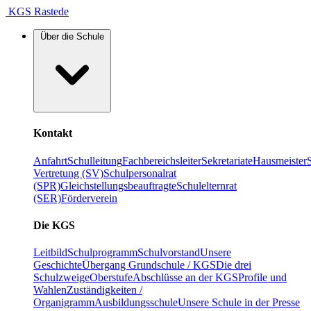
KGS Rastede
Über die Schule
Kontakt
Anfahrt
Schulleitung
Fachbereichsleiter
Sekretariate
Hausmeister
Vertretung (SV)
Schulpersonalrat
(SPR)
Gleichstellungsbeauftragte
Schulelternrat
(SER)
Förderverein
Die KGS
Leitbild
Schulprogramm
Schulvorstand
Unsere
Geschichte
Übergang Grundschule / KGS
Die drei
Schulzweige
Oberstufe
Abschlüsse an der KGS
Profile und
Wahlen
Zuständigkeiten /
Organigramm
Ausbildungsschule
Unsere Schule in der Presse