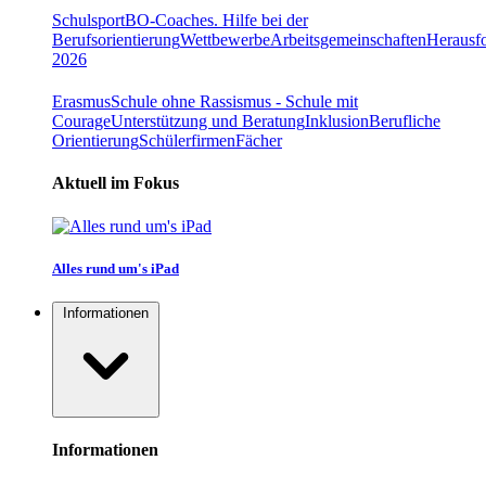
Schulsport
BO-Coaches. Hilfe bei der
Berufsorientierung
Wettbewerbe
Arbeitsgemeinschaften
Herausfo
2026
Erasmus
Schule ohne Rassismus - Schule mit
Courage
Unterstützung und Beratung
Inklusion
Berufliche
Orientierung
Schülerfirmen
Fächer
Aktuell im Fokus
Alles rund um's iPad
Informationen
Informationen