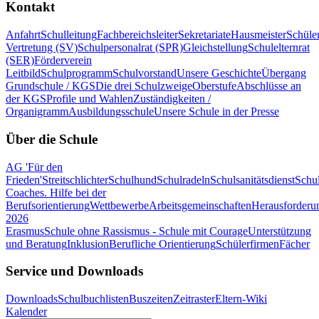
Kontakt
Anfahrt
Schulleitung
Fachbereichsleiter
Sekretariate
Hausmeister
Schüle
Vertretung (SV)
Schulpersonalrat (SPR)
Gleichstellung
Schulelternrat
(SER)
Förderverein
Leitbild
Schulprogramm
Schulvorstand
Unsere Geschichte
Übergang
Grundschule / KGS
Die drei Schulzweige
Oberstufe
Abschlüsse an
der KGS
Profile und Wahlen
Zuständigkeiten /
Organigramm
Ausbildungsschule
Unsere Schule in der Presse
Über die Schule
AG 'Für den
Frieden'
Streitschlichter
Schulhund
Schulradeln
Schulsanitätsdienst
Schul
Coaches. Hilfe bei der
Berufsorientierung
Wettbewerbe
Arbeitsgemeinschaften
Herausforderu
2026
Erasmus
Schule ohne Rassismus - Schule mit Courage
Unterstützung
und Beratung
Inklusion
Berufliche Orientierung
Schülerfirmen
Fächer
Service und Downloads
Downloads
Schulbuchlisten
Buszeiten
Zeitraster
Eltern-Wiki
Kalender