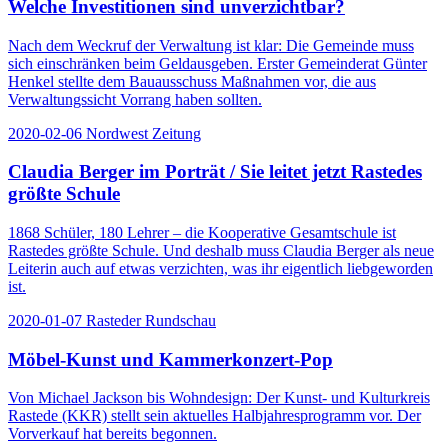
Welche Investitionen sind unverzichtbar?
Nach dem Weckruf der Verwaltung ist klar: Die Gemeinde muss
sich einschränken beim Geldausgeben. Erster Gemeinderat Günter
Henkel stellte dem Bauausschuss Maßnahmen vor, die aus
Verwaltungssicht Vorrang haben sollten.
2020-02-06
Nordwest Zeitung
Claudia Berger im Porträt / Sie leitet jetzt Rastedes
größte Schule
1868 Schüler, 180 Lehrer – die Kooperative Gesamtschule ist
Rastedes größte Schule. Und deshalb muss Claudia Berger als neue
Leiterin auch auf etwas verzichten, was ihr eigentlich liebgeworden
ist.
2020-01-07
Rasteder Rundschau
Möbel-Kunst und Kammerkonzert-Pop
Von Michael Jackson bis Wohndesign: Der Kunst- und Kulturkreis
Rastede (KKR) stellt sein aktuelles Halbjahresprogramm vor. Der
Vorverkauf hat bereits begonnen.