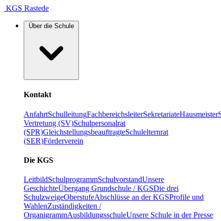
KGS Rastede
Über die Schule
Kontakt
Anfahrt
Schulleitung
Fachbereichsleiter
Sekretariate
Hausmeister
Vertretung (SV)
Schulpersonalrat
(SPR)
Gleichstellungsbeauftragte
Schulelternrat
(SER)
Förderverein
Die KGS
Leitbild
Schulprogramm
Schulvorstand
Unsere
Geschichte
Übergang Grundschule / KGS
Die drei
Schulzweige
Oberstufe
Abschlüsse an der KGS
Profile und
Wahlen
Zuständigkeiten /
Organigramm
Ausbildungsschule
Unsere Schule in der Presse