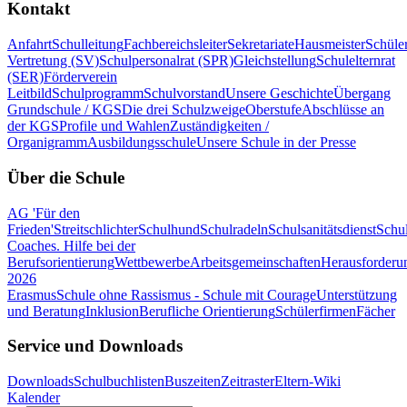
Kontakt
Anfahrt
Schulleitung
Fachbereichsleiter
Sekretariate
Hausmeister
Schüle
Vertretung (SV)
Schulpersonalrat (SPR)
Gleichstellung
Schulelternrat
(SER)
Förderverein
Leitbild
Schulprogramm
Schulvorstand
Unsere Geschichte
Übergang
Grundschule / KGS
Die drei Schulzweige
Oberstufe
Abschlüsse an
der KGS
Profile und Wahlen
Zuständigkeiten /
Organigramm
Ausbildungsschule
Unsere Schule in der Presse
Über die Schule
AG 'Für den
Frieden'
Streitschlichter
Schulhund
Schulradeln
Schulsanitätsdienst
Schul
Coaches. Hilfe bei der
Berufsorientierung
Wettbewerbe
Arbeitsgemeinschaften
Herausforderu
2026
Erasmus
Schule ohne Rassismus - Schule mit Courage
Unterstützung
und Beratung
Inklusion
Berufliche Orientierung
Schülerfirmen
Fächer
Service und Downloads
Downloads
Schulbuchlisten
Buszeiten
Zeitraster
Eltern-Wiki
Kalender