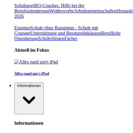
Schulsport
BO-Coaches. Hilfe bei der
Berufsorientierung
Wettbewerbe
Arbeitsgemeinschaften
Herausfo
2026
Erasmus
Schule ohne Rassismus - Schule mit
Courage
Unterstützung und Beratung
Inklusion
Berufliche
Orientierung
Schülerfirmen
Fächer
Aktuell im Fokus
Alles rund um's iPad
Informationen
Informationen