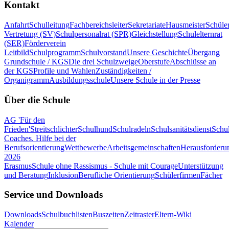
Kontakt
Anfahrt
Schulleitung
Fachbereichsleiter
Sekretariate
Hausmeister
Schüle
Vertretung (SV)
Schulpersonalrat (SPR)
Gleichstellung
Schulelternrat
(SER)
Förderverein
Leitbild
Schulprogramm
Schulvorstand
Unsere Geschichte
Übergang
Grundschule / KGS
Die drei Schulzweige
Oberstufe
Abschlüsse an
der KGS
Profile und Wahlen
Zuständigkeiten /
Organigramm
Ausbildungsschule
Unsere Schule in der Presse
Über die Schule
AG 'Für den
Frieden'
Streitschlichter
Schulhund
Schulradeln
Schulsanitätsdienst
Schul
Coaches. Hilfe bei der
Berufsorientierung
Wettbewerbe
Arbeitsgemeinschaften
Herausforderu
2026
Erasmus
Schule ohne Rassismus - Schule mit Courage
Unterstützung
und Beratung
Inklusion
Berufliche Orientierung
Schülerfirmen
Fächer
Service und Downloads
Downloads
Schulbuchlisten
Buszeiten
Zeitraster
Eltern-Wiki
Kalender