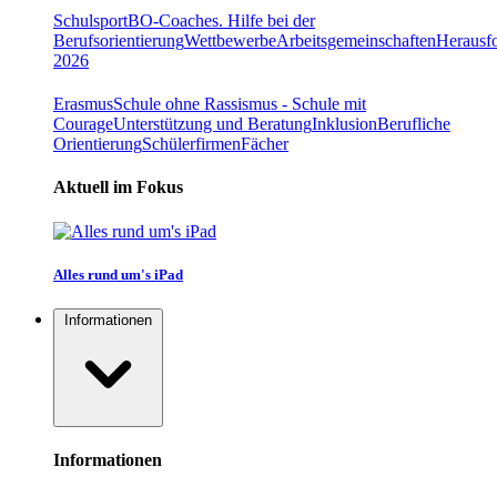
Schulsport
BO-Coaches. Hilfe bei der
Berufsorientierung
Wettbewerbe
Arbeitsgemeinschaften
Herausfo
2026
Erasmus
Schule ohne Rassismus - Schule mit
Courage
Unterstützung und Beratung
Inklusion
Berufliche
Orientierung
Schülerfirmen
Fächer
Aktuell im Fokus
Alles rund um's iPad
Informationen
Informationen