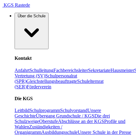
KGS Rastede
Über die Schule
Kontakt
Anfahrt
Schulleitung
Fachbereichsleiter
Sekretariate
Hausmeister
Vertretung (SV)
Schulpersonalrat
(SPR)
Gleichstellungsbeauftragte
Schulelternrat
(SER)
Förderverein
Die KGS
Leitbild
Schulprogramm
Schulvorstand
Unsere
Geschichte
Übergang Grundschule / KGS
Die drei
Schulzweige
Oberstufe
Abschlüsse an der KGS
Profile und
Wahlen
Zuständigkeiten /
Organigramm
Ausbildungsschule
Unsere Schule in der Presse