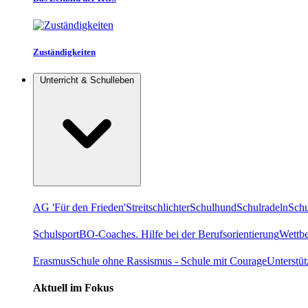
Zuständigkeiten
Unterricht & Schulleben
AG 'Für den Frieden'
Streitschlichter
Schulhund
Schulradeln
Schu
Schulsport
BO-Coaches. Hilfe bei der Berufsorientierung
Wettb
Erasmus
Schule ohne Rassismus - Schule mit Courage
Unterstü
Aktuell im Fokus