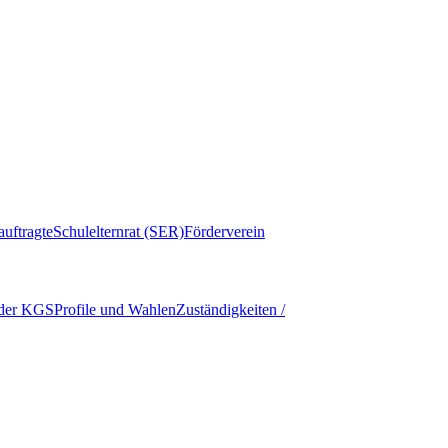
auftragte
Schulelternrat (SER)
Förderverein
 der KGS
Profile und Wahlen
Zuständigkeiten /