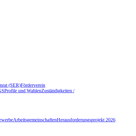
rnrat (SER)
Förderverein
GS
Profile und Wahlen
Zuständigkeiten /
ewerbe
Arbeitsgemeinschaften
Herausforderungsprojekt 2026