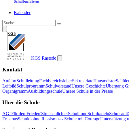
Schulbuchlisten
Kalender
KGS Rastede
Kontakt
Anfahrt
Schulleitung
Fachbereichsleiter
Sekretariate
Hausmeister
Schüle
Leitbild
Schulprogramm
Schulvorstand
Unsere Geschichte
Übergang G
Organigramm
Ausbildungsschule
Unsere Schule in der Presse
Über die Schule
AG 'Für den Frieden'
Streitschlichter
Schulhund
Schulradeln
Schulsanitä
Erasmus
Schule ohne Rassismus - Schule mit Courage
Unterstützung 