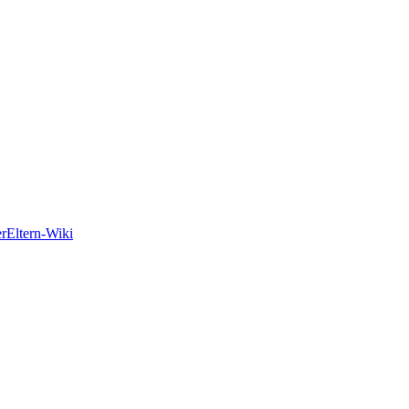
er
Eltern-Wiki