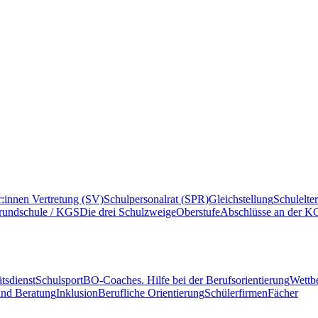
r:innen Vertretung (SV)
Schulpersonalrat (SPR)
Gleichstellung
Schulelte
rundschule / KGS
Die drei Schulzweige
Oberstufe
Abschlüsse an der K
tsdienst
Schulsport
BO-Coaches. Hilfe bei der Berufsorientierung
Wettb
und Beratung
Inklusion
Berufliche Orientierung
Schülerfirmen
Fächer