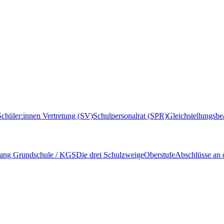
Schüler:innen Vertretung (SV)
Schulpersonalrat (SPR)
Gleichstellungsbe
ang Grundschule / KGS
Die drei Schulzweige
Oberstufe
Abschlüsse an