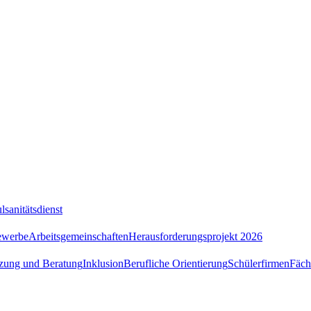
lsanitätsdienst
ewerbe
Arbeitsgemeinschaften
Herausforderungsprojekt 2026
tzung und Beratung
Inklusion
Berufliche Orientierung
Schülerfirmen
Fäch