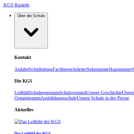
KGS Rastede
Über die Schule
Kontakt
Anfahrt
Schulleitung
Fachbereichsleiter
Sekretariate
Hausmeister
Die KGS
Leitbild
Schulprogramm
Schulvorstand
Unsere Geschichte
Überg
Organigramm
Ausbildungsschule
Unsere Schule in der Presse
Aktuelles
Das Leitbild der KGS