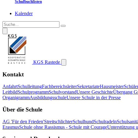
Schulbuchlisten
Kalender
KGS Rastede
Kontakt
Anfahrt
Schulleitung
Fachbereichsleiter
Sekretariate
Hausmeister
Schüle
Leitbild
Schulprogramm
Schulvorstand
Unsere Geschichte
Übergang G
Organigramm
Ausbildungsschule
Unsere Schule in der Presse
Über die Schule
AG 'Für den Frieden'
Streitschlichter
Schulhund
Schulradeln
Schulsanitä
Erasmus
Schule ohne Rassismus - Schule mit Courage
Unterstützung 