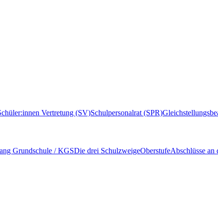
Schüler:innen Vertretung (SV)
Schulpersonalrat (SPR)
Gleichstellungsbe
ang Grundschule / KGS
Die drei Schulzweige
Oberstufe
Abschlüsse an