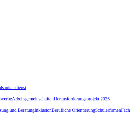
lsanitätsdienst
ewerbe
Arbeitsgemeinschaften
Herausforderungsprojekt 2026
tzung und Beratung
Inklusion
Berufliche Orientierung
Schülerfirmen
Fäch