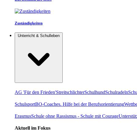
Zuständigkeiten
Unterricht & Schulleben
AG 'Für den Frieden'
Streitschlichter
Schulhund
Schulradeln
Schu
Schulsport
BO-Coaches. Hilfe bei der Berufsorientierung
Wettb
Erasmus
Schule ohne Rassismus - Schule mit Courage
Unterstü
Aktuell im Fokus