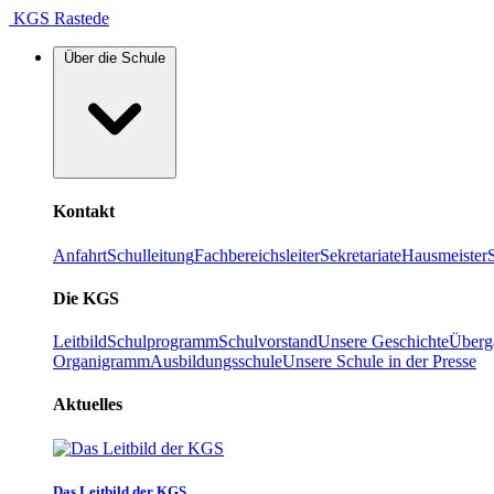
KGS Rastede
Über die Schule
Kontakt
Anfahrt
Schulleitung
Fachbereichsleiter
Sekretariate
Hausmeister
Die KGS
Leitbild
Schulprogramm
Schulvorstand
Unsere Geschichte
Überg
Organigramm
Ausbildungsschule
Unsere Schule in der Presse
Aktuelles
Das Leitbild der KGS