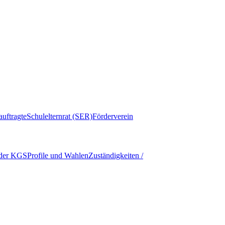
auftragte
Schulelternrat (SER)
Förderverein
 der KGS
Profile und Wahlen
Zuständigkeiten /