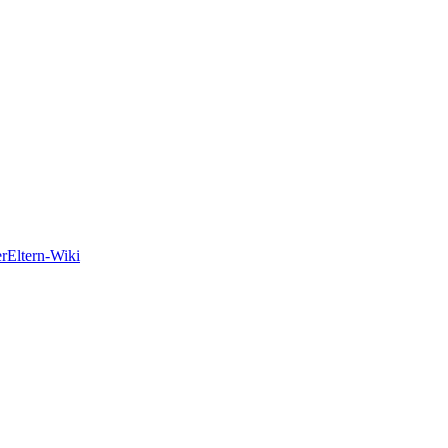
er
Eltern-Wiki