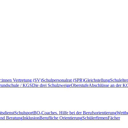
r:innen Vertretung (SV)
Schulpersonalrat (SPR)
Gleichstellung
Schulelte
rundschule / KGS
Die drei Schulzweige
Oberstufe
Abschlüsse an der K
tsdienst
Schulsport
BO-Coaches. Hilfe bei der Berufsorientierung
Wettb
und Beratung
Inklusion
Berufliche Orientierung
Schülerfirmen
Fächer