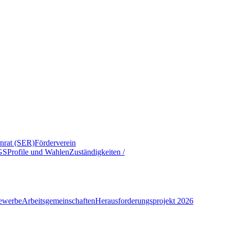
rnrat (SER)
Förderverein
GS
Profile und Wahlen
Zuständigkeiten /
ewerbe
Arbeitsgemeinschaften
Herausforderungsprojekt 2026