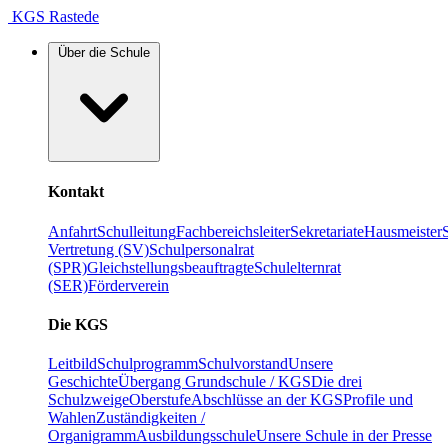
KGS Rastede
Über die Schule
Kontakt
Anfahrt
Schulleitung
Fachbereichsleiter
Sekretariate
Hausmeister
Vertretung (SV)
Schulpersonalrat
(SPR)
Gleichstellungsbeauftragte
Schulelternrat
(SER)
Förderverein
Die KGS
Leitbild
Schulprogramm
Schulvorstand
Unsere
Geschichte
Übergang Grundschule / KGS
Die drei
Schulzweige
Oberstufe
Abschlüsse an der KGS
Profile und
Wahlen
Zuständigkeiten /
Organigramm
Ausbildungsschule
Unsere Schule in der Presse