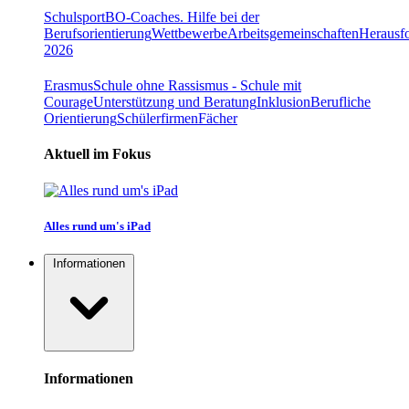
Schulsport
BO-Coaches. Hilfe bei der
Berufsorientierung
Wettbewerbe
Arbeitsgemeinschaften
Herausfo
2026
Erasmus
Schule ohne Rassismus - Schule mit
Courage
Unterstützung und Beratung
Inklusion
Berufliche
Orientierung
Schülerfirmen
Fächer
Aktuell im Fokus
Alles rund um's iPad
Informationen
Informationen