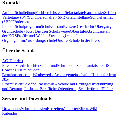
Kontakt
Anfahrt
Schulleitung
Fachbereichsleiter
Sekretariate
Hausmeister
Schüle
Vertretung (SV)
Schulpersonalrat (SPR)
Gleichstellung
Schulelternrat
(SER)
Förderverein
Leitbild
Schulprogramm
Schulvorstand
Unsere Geschichte
Übergang
Grundschule / KGS
Die drei Schulzweige
Oberstufe
Abschlüsse an
der KGS
Profile und Wahlen
Zuständigkeiten /
Organigramm
Ausbildungsschule
Unsere Schule in der Presse
Über die Schule
AG 'Für den
Frieden'
Streitschlichter
Schulhund
Schulradeln
Schulsanitätsdienst
Schul
Coaches. Hilfe bei der
Berufsorientierung
Wettbewerbe
Arbeitsgemeinschaften
Herausforderu
2026
Erasmus
Schule ohne Rassismus - Schule mit Courage
Unterstützung
und Beratung
Inklusion
Berufliche Orientierung
Schülerfirmen
Fächer
Service und Downloads
Downloads
Schulbuchlisten
Buszeiten
Zeitraster
Eltern-Wiki
Kalender