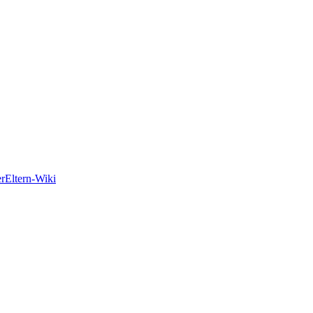
er
Eltern-Wiki