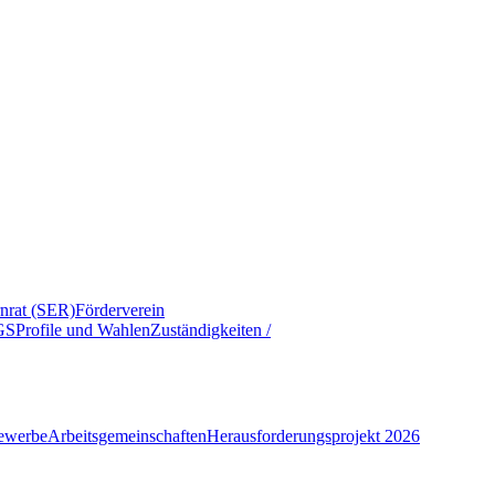
rnrat (SER)
Förderverein
GS
Profile und Wahlen
Zuständigkeiten /
ewerbe
Arbeitsgemeinschaften
Herausforderungsprojekt 2026