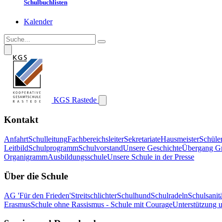
Schulbuchlisten
Kalender
KGS Rastede
Kontakt
Anfahrt
Schulleitung
Fachbereichsleiter
Sekretariate
Hausmeister
Schüle
Leitbild
Schulprogramm
Schulvorstand
Unsere Geschichte
Übergang G
Organigramm
Ausbildungsschule
Unsere Schule in der Presse
Über die Schule
AG 'Für den Frieden'
Streitschlichter
Schulhund
Schulradeln
Schulsanitä
Erasmus
Schule ohne Rassismus - Schule mit Courage
Unterstützung 