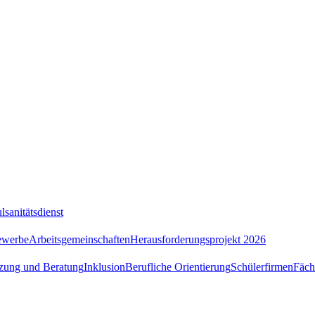
lsanitätsdienst
ewerbe
Arbeitsgemeinschaften
Herausforderungsprojekt 2026
tzung und Beratung
Inklusion
Berufliche Orientierung
Schülerfirmen
Fäch