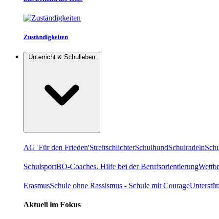
Zuständigkeiten
Unterricht & Schulleben
AG 'Für den Frieden'
Streitschlichter
Schulhund
Schulradeln
Schu
Schulsport
BO-Coaches. Hilfe bei der Berufsorientierung
Wettb
Erasmus
Schule ohne Rassismus - Schule mit Courage
Unterstü
Aktuell im Fokus