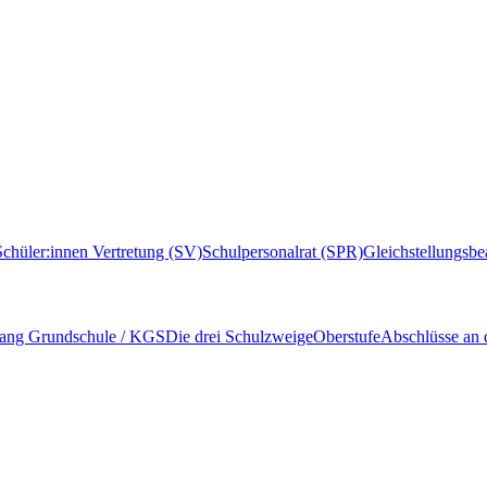
Schüler:innen Vertretung (SV)
Schulpersonalrat (SPR)
Gleichstellungsbe
ang Grundschule / KGS
Die drei Schulzweige
Oberstufe
Abschlüsse an