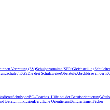
r:innen Vertretung (SV)
Schulpersonalrat (SPR)
Gleichstellung
Schulelte
rundschule / KGS
Die drei Schulzweige
Oberstufe
Abschlüsse an der K
tsdienst
Schulsport
BO-Coaches. Hilfe bei der Berufsorientierung
Wettb
und Beratung
Inklusion
Berufliche Orientierung
Schülerfirmen
Fächer