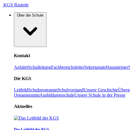
KGS Rastede
Über die Schule
Kontakt
Anfahrt
Schulleitung
Fachbereichsleiter
Sekretariate
Hausmeister
Die KGS
Leitbild
Schulprogramm
Schulvorstand
Unsere Geschichte
Überg
Organigramm
Ausbildungsschule
Unsere Schule in der Presse
Aktuelles
Das Leitbild der KGS