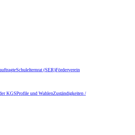
auftragte
Schulelternrat (SER)
Förderverein
 der KGS
Profile und Wahlen
Zuständigkeiten /