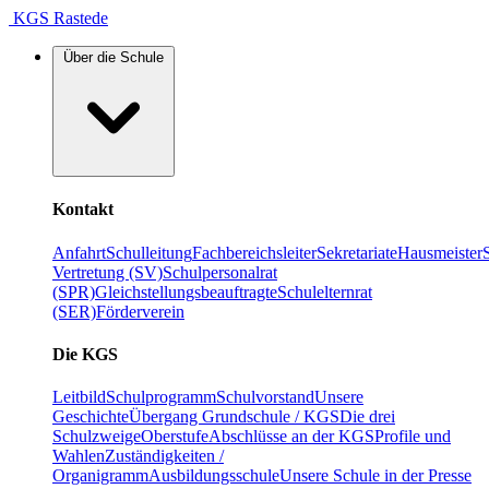
KGS Rastede
Über die Schule
Kontakt
Anfahrt
Schulleitung
Fachbereichsleiter
Sekretariate
Hausmeister
Vertretung (SV)
Schulpersonalrat
(SPR)
Gleichstellungsbeauftragte
Schulelternrat
(SER)
Förderverein
Die KGS
Leitbild
Schulprogramm
Schulvorstand
Unsere
Geschichte
Übergang Grundschule / KGS
Die drei
Schulzweige
Oberstufe
Abschlüsse an der KGS
Profile und
Wahlen
Zuständigkeiten /
Organigramm
Ausbildungsschule
Unsere Schule in der Presse