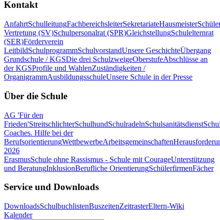
Kontakt
Anfahrt
Schulleitung
Fachbereichsleiter
Sekretariate
Hausmeister
Schüle
Vertretung (SV)
Schulpersonalrat (SPR)
Gleichstellung
Schulelternrat
(SER)
Förderverein
Leitbild
Schulprogramm
Schulvorstand
Unsere Geschichte
Übergang
Grundschule / KGS
Die drei Schulzweige
Oberstufe
Abschlüsse an
der KGS
Profile und Wahlen
Zuständigkeiten /
Organigramm
Ausbildungsschule
Unsere Schule in der Presse
Über die Schule
AG 'Für den
Frieden'
Streitschlichter
Schulhund
Schulradeln
Schulsanitätsdienst
Schul
Coaches. Hilfe bei der
Berufsorientierung
Wettbewerbe
Arbeitsgemeinschaften
Herausforderu
2026
Erasmus
Schule ohne Rassismus - Schule mit Courage
Unterstützung
und Beratung
Inklusion
Berufliche Orientierung
Schülerfirmen
Fächer
Service und Downloads
Downloads
Schulbuchlisten
Buszeiten
Zeitraster
Eltern-Wiki
Kalender