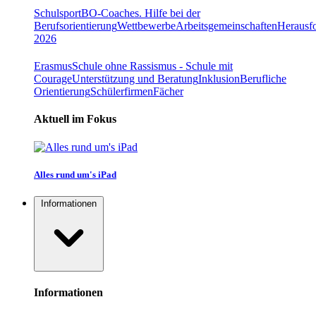
Schulsport
BO-Coaches. Hilfe bei der
Berufsorientierung
Wettbewerbe
Arbeitsgemeinschaften
Herausfo
2026
Erasmus
Schule ohne Rassismus - Schule mit
Courage
Unterstützung und Beratung
Inklusion
Berufliche
Orientierung
Schülerfirmen
Fächer
Aktuell im Fokus
Alles rund um's iPad
Informationen
Informationen