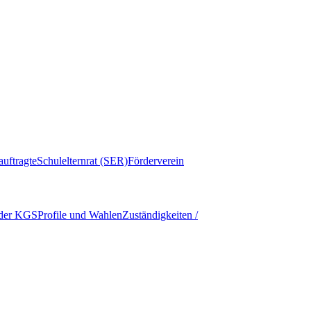
auftragte
Schulelternrat (SER)
Förderverein
 der KGS
Profile und Wahlen
Zuständigkeiten /