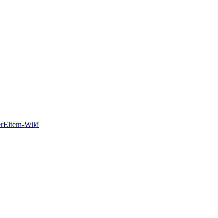
er
Eltern-Wiki