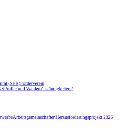
rnrat (SER)
Förderverein
GS
Profile und Wahlen
Zuständigkeiten /
ewerbe
Arbeitsgemeinschaften
Herausforderungsprojekt 2026