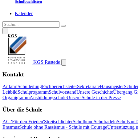
Schulbuchlisten
Kalender
KGS Rastede
Kontakt
Anfahrt
Schulleitung
Fachbereichsleiter
Sekretariate
Hausmeister
Schüle
Leitbild
Schulprogramm
Schulvorstand
Unsere Geschichte
Übergang G
Organigramm
Ausbildungsschule
Unsere Schule in der Presse
Über die Schule
AG 'Für den Frieden'
Streitschlichter
Schulhund
Schulradeln
Schulsanitä
Erasmus
Schule ohne Rassismus - Schule mit Courage
Unterstützung 