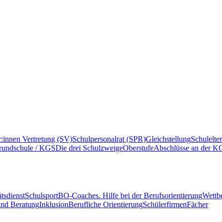
r:innen Vertretung (SV)
Schulpersonalrat (SPR)
Gleichstellung
Schulelte
rundschule / KGS
Die drei Schulzweige
Oberstufe
Abschlüsse an der K
tsdienst
Schulsport
BO-Coaches. Hilfe bei der Berufsorientierung
Wettb
und Beratung
Inklusion
Berufliche Orientierung
Schülerfirmen
Fächer