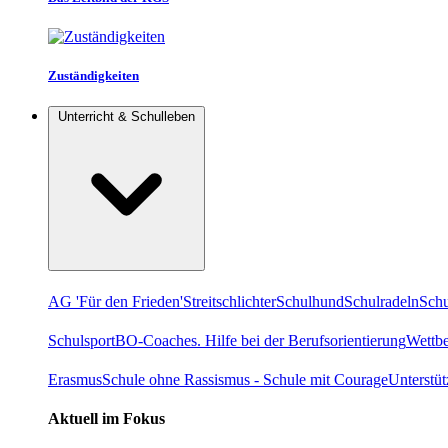
Zuständigkeiten
Unterricht & Schulleben
AG 'Für den Frieden'
Streitschlichter
Schulhund
Schulradeln
Schu
Schulsport
BO-Coaches. Hilfe bei der Berufsorientierung
Wettb
Erasmus
Schule ohne Rassismus - Schule mit Courage
Unterstü
Aktuell im Fokus