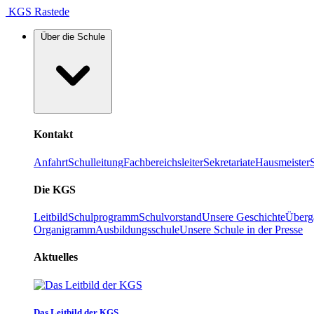
KGS Rastede
Über die Schule
Kontakt
Anfahrt
Schulleitung
Fachbereichsleiter
Sekretariate
Hausmeister
Die KGS
Leitbild
Schulprogramm
Schulvorstand
Unsere Geschichte
Überg
Organigramm
Ausbildungsschule
Unsere Schule in der Presse
Aktuelles
Das Leitbild der KGS