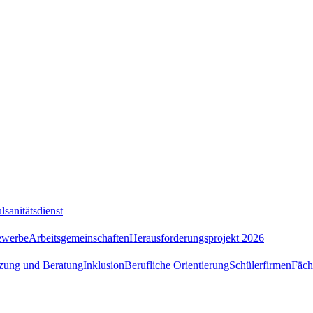
lsanitätsdienst
ewerbe
Arbeitsgemeinschaften
Herausforderungsprojekt 2026
tzung und Beratung
Inklusion
Berufliche Orientierung
Schülerfirmen
Fäch