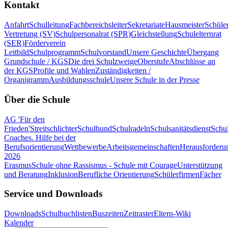
Kontakt
Anfahrt
Schulleitung
Fachbereichsleiter
Sekretariate
Hausmeister
Schüle
Vertretung (SV)
Schulpersonalrat (SPR)
Gleichstellung
Schulelternrat
(SER)
Förderverein
Leitbild
Schulprogramm
Schulvorstand
Unsere Geschichte
Übergang
Grundschule / KGS
Die drei Schulzweige
Oberstufe
Abschlüsse an
der KGS
Profile und Wahlen
Zuständigkeiten /
Organigramm
Ausbildungsschule
Unsere Schule in der Presse
Über die Schule
AG 'Für den
Frieden'
Streitschlichter
Schulhund
Schulradeln
Schulsanitätsdienst
Schul
Coaches. Hilfe bei der
Berufsorientierung
Wettbewerbe
Arbeitsgemeinschaften
Herausforderu
2026
Erasmus
Schule ohne Rassismus - Schule mit Courage
Unterstützung
und Beratung
Inklusion
Berufliche Orientierung
Schülerfirmen
Fächer
Service und Downloads
Downloads
Schulbuchlisten
Buszeiten
Zeitraster
Eltern-Wiki
Kalender