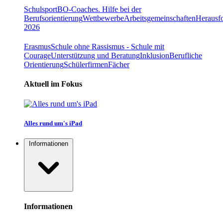
Schulsport
BO-Coaches. Hilfe bei der
Berufsorientierung
Wettbewerbe
Arbeitsgemeinschaften
Herausfo
2026
Erasmus
Schule ohne Rassismus - Schule mit
Courage
Unterstützung und Beratung
Inklusion
Berufliche
Orientierung
Schülerfirmen
Fächer
Aktuell im Fokus
Alles rund um's iPad
Informationen
Informationen