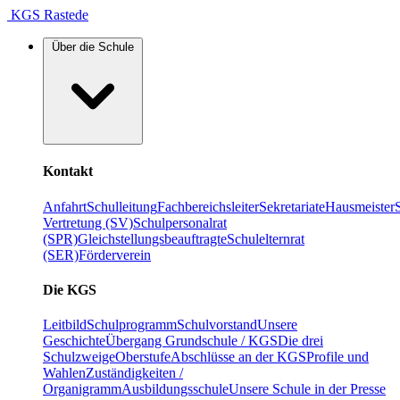
KGS Rastede
Über die Schule
Kontakt
Anfahrt
Schulleitung
Fachbereichsleiter
Sekretariate
Hausmeister
Vertretung (SV)
Schulpersonalrat
(SPR)
Gleichstellungsbeauftragte
Schulelternrat
(SER)
Förderverein
Die KGS
Leitbild
Schulprogramm
Schulvorstand
Unsere
Geschichte
Übergang Grundschule / KGS
Die drei
Schulzweige
Oberstufe
Abschlüsse an der KGS
Profile und
Wahlen
Zuständigkeiten /
Organigramm
Ausbildungsschule
Unsere Schule in der Presse