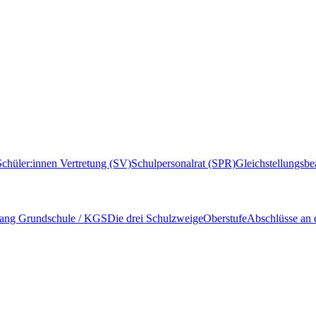
Schüler:innen Vertretung (SV)
Schulpersonalrat (SPR)
Gleichstellungsbe
ang Grundschule / KGS
Die drei Schulzweige
Oberstufe
Abschlüsse an