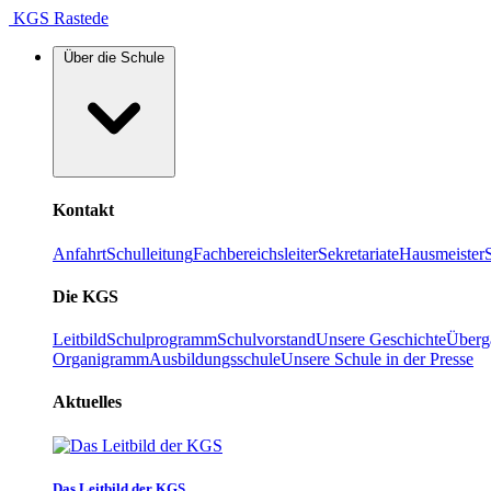
KGS Rastede
Über die Schule
Kontakt
Anfahrt
Schulleitung
Fachbereichsleiter
Sekretariate
Hausmeister
Die KGS
Leitbild
Schulprogramm
Schulvorstand
Unsere Geschichte
Überg
Organigramm
Ausbildungsschule
Unsere Schule in der Presse
Aktuelles
Das Leitbild der KGS