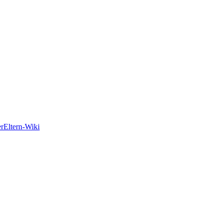
er
Eltern-Wiki