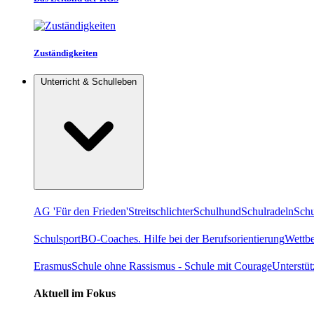
Zuständigkeiten
Unterricht & Schulleben
AG 'Für den Frieden'
Streitschlichter
Schulhund
Schulradeln
Schu
Schulsport
BO-Coaches. Hilfe bei der Berufsorientierung
Wettb
Erasmus
Schule ohne Rassismus - Schule mit Courage
Unterstü
Aktuell im Fokus