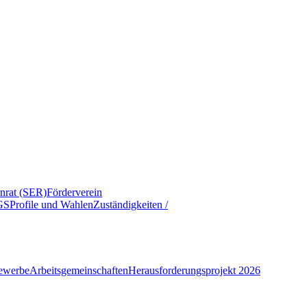
rnrat (SER)
Förderverein
GS
Profile und Wahlen
Zuständigkeiten /
ewerbe
Arbeitsgemeinschaften
Herausforderungsprojekt 2026