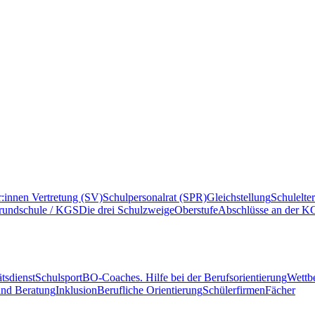
r:innen Vertretung (SV)
Schulpersonalrat (SPR)
Gleichstellung
Schulelte
rundschule / KGS
Die drei Schulzweige
Oberstufe
Abschlüsse an der K
tsdienst
Schulsport
BO-Coaches. Hilfe bei der Berufsorientierung
Wettb
und Beratung
Inklusion
Berufliche Orientierung
Schülerfirmen
Fächer