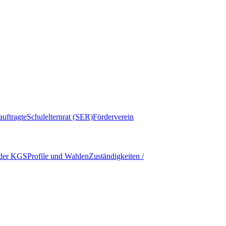
auftragte
Schulelternrat (SER)
Förderverein
 der KGS
Profile und Wahlen
Zuständigkeiten /