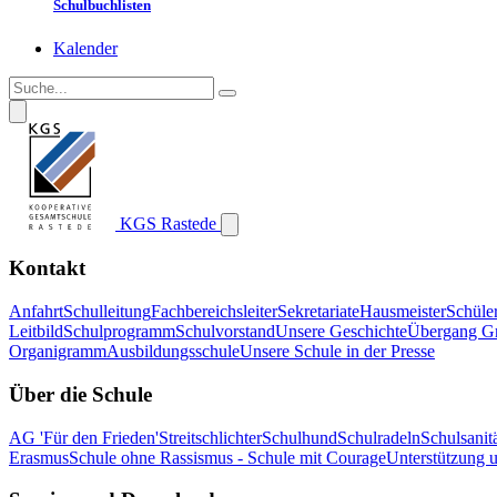
Schulbuchlisten
Kalender
KGS Rastede
Kontakt
Anfahrt
Schulleitung
Fachbereichsleiter
Sekretariate
Hausmeister
Schüle
Leitbild
Schulprogramm
Schulvorstand
Unsere Geschichte
Übergang G
Organigramm
Ausbildungsschule
Unsere Schule in der Presse
Über die Schule
AG 'Für den Frieden'
Streitschlichter
Schulhund
Schulradeln
Schulsanitä
Erasmus
Schule ohne Rassismus - Schule mit Courage
Unterstützung 