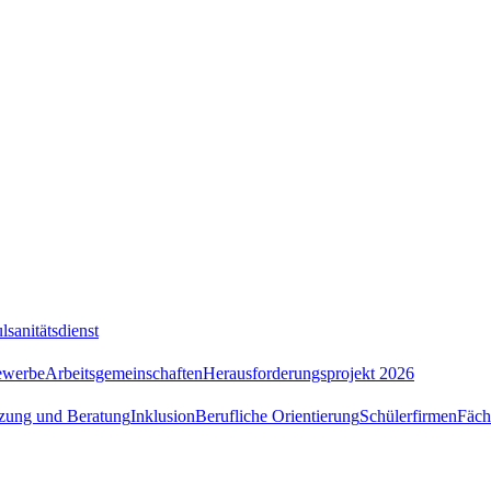
lsanitätsdienst
ewerbe
Arbeitsgemeinschaften
Herausforderungsprojekt 2026
tzung und Beratung
Inklusion
Berufliche Orientierung
Schülerfirmen
Fäch