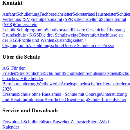
Kontakt
Anfahrt
Schulleitung
Fachbereichsleiter
Sekretariate
Hausmeister
Schüle
Vertretung (SV)
Schulpersonalrat (SPR)
Gleichstellung
Schulelternrat
(SER)
Förderverein
Leitbild
Schulprogramm
Schulvorstand
Unsere Geschichte
Übergang
Grundschule / KGS
Die drei Schulzweige
Oberstufe
Abschlüsse an
der KGS
Profile und Wahlen
Zuständigkeiten /
Organigramm
Ausbildungsschule
Unsere Schule in der Presse
Über die Schule
AG 'Für den
Frieden'
Streitschlichter
Schulhund
Schulradeln
Schulsanitätsdienst
Schul
Coaches. Hilfe bei der
Berufsorientierung
Wettbewerbe
Arbeitsgemeinschaften
Herausforderu
2026
Erasmus
Schule ohne Rassismus - Schule mit Courage
Unterstützung
und Beratung
Inklusion
Berufliche Orientierung
Schülerfirmen
Fächer
Service und Downloads
Downloads
Schulbuchlisten
Buszeiten
Zeitraster
Eltern-Wiki
Kalender