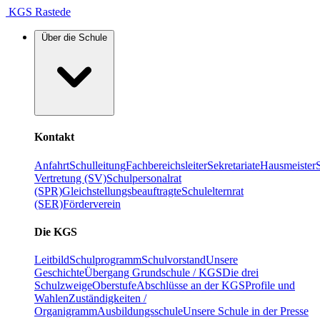
KGS Rastede
Über die Schule
Kontakt
Anfahrt
Schulleitung
Fachbereichsleiter
Sekretariate
Hausmeister
Vertretung (SV)
Schulpersonalrat
(SPR)
Gleichstellungsbeauftragte
Schulelternrat
(SER)
Förderverein
Die KGS
Leitbild
Schulprogramm
Schulvorstand
Unsere
Geschichte
Übergang Grundschule / KGS
Die drei
Schulzweige
Oberstufe
Abschlüsse an der KGS
Profile und
Wahlen
Zuständigkeiten /
Organigramm
Ausbildungsschule
Unsere Schule in der Presse