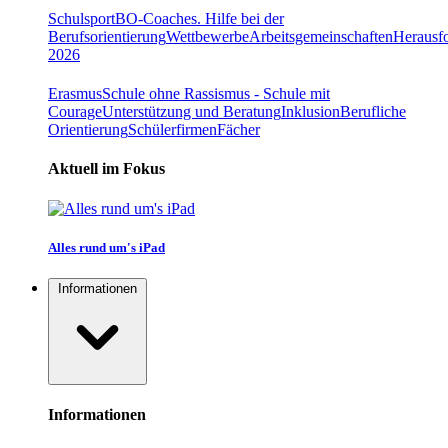
Schulsport
BO-Coaches. Hilfe bei der
Berufsorientierung
Wettbewerbe
Arbeitsgemeinschaften
Herausfo
2026
Erasmus
Schule ohne Rassismus - Schule mit
Courage
Unterstützung und Beratung
Inklusion
Berufliche
Orientierung
Schülerfirmen
Fächer
Aktuell im Fokus
Alles rund um's iPad
Informationen
Informationen