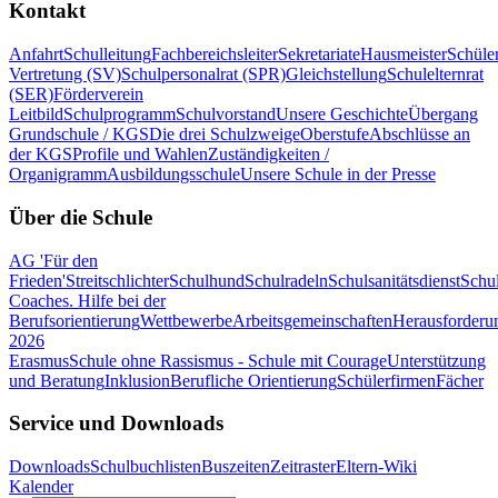
Kontakt
Anfahrt
Schulleitung
Fachbereichsleiter
Sekretariate
Hausmeister
Schüle
Vertretung (SV)
Schulpersonalrat (SPR)
Gleichstellung
Schulelternrat
(SER)
Förderverein
Leitbild
Schulprogramm
Schulvorstand
Unsere Geschichte
Übergang
Grundschule / KGS
Die drei Schulzweige
Oberstufe
Abschlüsse an
der KGS
Profile und Wahlen
Zuständigkeiten /
Organigramm
Ausbildungsschule
Unsere Schule in der Presse
Über die Schule
AG 'Für den
Frieden'
Streitschlichter
Schulhund
Schulradeln
Schulsanitätsdienst
Schul
Coaches. Hilfe bei der
Berufsorientierung
Wettbewerbe
Arbeitsgemeinschaften
Herausforderu
2026
Erasmus
Schule ohne Rassismus - Schule mit Courage
Unterstützung
und Beratung
Inklusion
Berufliche Orientierung
Schülerfirmen
Fächer
Service und Downloads
Downloads
Schulbuchlisten
Buszeiten
Zeitraster
Eltern-Wiki
Kalender