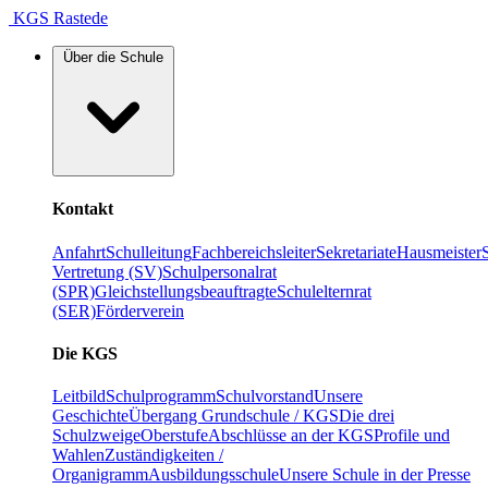
KGS Rastede
Über die Schule
Kontakt
Anfahrt
Schulleitung
Fachbereichsleiter
Sekretariate
Hausmeister
Vertretung (SV)
Schulpersonalrat
(SPR)
Gleichstellungsbeauftragte
Schulelternrat
(SER)
Förderverein
Die KGS
Leitbild
Schulprogramm
Schulvorstand
Unsere
Geschichte
Übergang Grundschule / KGS
Die drei
Schulzweige
Oberstufe
Abschlüsse an der KGS
Profile und
Wahlen
Zuständigkeiten /
Organigramm
Ausbildungsschule
Unsere Schule in der Presse