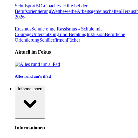
Schulsport
BO-Coaches. Hilfe bei der
Berufsorientierung
Wettbewerbe
Arbeitsgemeinschaften
Herausfo
2026
Erasmus
Schule ohne Rassismus - Schule mit
Courage
Unterstützung und Beratung
Inklusion
Berufliche
Orientierung
Schülerfirmen
Fächer
Aktuell im Fokus
Alles rund um's iPad
Informationen
Informationen