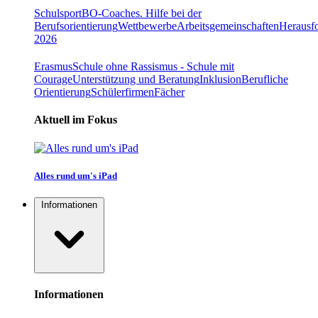
Schulsport
BO-Coaches. Hilfe bei der
Berufsorientierung
Wettbewerbe
Arbeitsgemeinschaften
Herausfo
2026
Erasmus
Schule ohne Rassismus - Schule mit
Courage
Unterstützung und Beratung
Inklusion
Berufliche
Orientierung
Schülerfirmen
Fächer
Aktuell im Fokus
Alles rund um's iPad
Informationen
Informationen