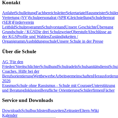
Kontakt
Anfahrt
Schulleitung
Fachbereichsleiter
Sekretariate
Hausmeister
Schüle
Vertretung (SV)
Schulpersonalrat (SPR)
Gleichstellung
Schulelternrat
(SER)
Förderverein
Leitbild
Schulprogramm
Schulvorstand
Unsere Geschichte
Übergang
Grundschule / KGS
Die drei Schulzweige
Oberstufe
Abschlüsse an
der KGS
Profile und Wahlen
Zuständigkeiten /
Organigramm
Ausbildungsschule
Unsere Schule in der Presse
Über die Schule
AG 'Für den
Frieden'
Streitschlichter
Schulhund
Schulradeln
Schulsanitätsdienst
Schul
Coaches. Hilfe bei der
Berufsorientierung
Wettbewerbe
Arbeitsgemeinschaften
Herausforderu
2026
Erasmus
Schule ohne Rassismus - Schule mit Courage
Unterstützung
und Beratung
Inklusion
Berufliche Orientierung
Schülerfirmen
Fächer
Service und Downloads
Downloads
Schulbuchlisten
Buszeiten
Zeitraster
Eltern-Wiki
Kalender