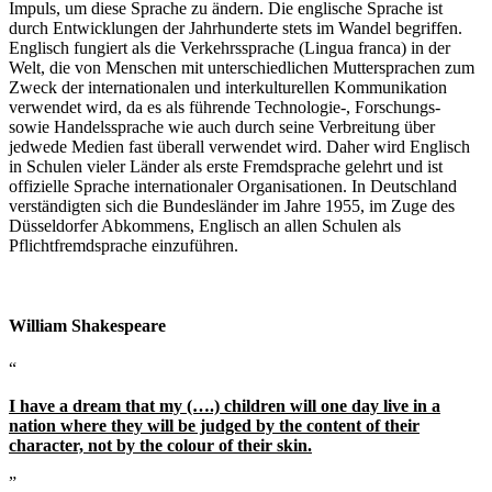
Impuls, um diese Sprache zu ändern. Die englische Sprache ist
durch Entwicklungen der Jahrhunderte stets im Wandel begriffen.
Englisch fungiert als die Verkehrssprache (Lingua franca) in der
Welt, die von Menschen mit unterschiedlichen Muttersprachen zum
Zweck der internationalen und interkulturellen Kommunikation
verwendet wird, da es als führende Technologie-, Forschungs-
sowie Handelssprache wie auch durch seine Verbreitung über
jedwede Medien fast überall verwendet wird. Daher wird Englisch
in Schulen vieler Länder als erste Fremdsprache gelehrt und ist
offizielle Sprache internationaler Organisationen. In Deutschland
verständigten sich die Bundesländer im Jahre 1955, im Zuge des
Düsseldorfer Abkommens, Englisch an allen Schulen als
Pflichtfremdsprache einzuführen.
William Shakespeare
“
I have a dream that my (….) children will one day live in a
nation where they will be judged by the content of their
character, not by the colour of their skin.
”