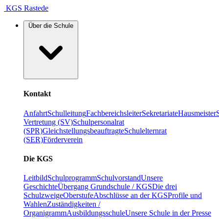
KGS Rastede
Über die Schule
Kontakt
Anfahrt
Schulleitung
Fachbereichsleiter
Sekretariate
Hausmeister
Vertretung (SV)
Schulpersonalrat
(SPR)
Gleichstellungsbeauftragte
Schulelternrat
(SER)
Förderverein
Die KGS
Leitbild
Schulprogramm
Schulvorstand
Unsere
Geschichte
Übergang Grundschule / KGS
Die drei
Schulzweige
Oberstufe
Abschlüsse an der KGS
Profile und
Wahlen
Zuständigkeiten /
Organigramm
Ausbildungsschule
Unsere Schule in der Presse