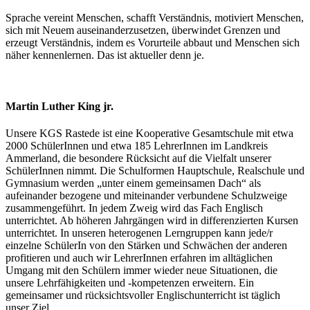
Sprache vereint Menschen, schafft Verständnis, motiviert Menschen,
sich mit Neuem auseinanderzusetzen, überwindet Grenzen und
erzeugt Verständnis, indem es Vorurteile abbaut und Menschen sich
näher kennenlernen. Das ist aktueller denn je.
Martin Luther King jr.
Unsere KGS Rastede ist eine Kooperative Gesamtschule mit etwa
2000 SchülerInnen und etwa 185 LehrerInnen im Landkreis
Ammerland, die besondere Rücksicht auf die Vielfalt unserer
SchülerInnen nimmt. Die Schulformen Hauptschule, Realschule und
Gymnasium werden „unter einem gemeinsamen Dach“ als
aufeinander bezogene und miteinander verbundene Schulzweige
zusammengeführt. In jedem Zweig wird das Fach Englisch
unterrichtet. Ab höheren Jahrgängen wird in differenzierten Kursen
unterrichtet. In unseren heterogenen Lerngruppen kann jede/r
einzelne SchülerIn von den Stärken und Schwächen der anderen
profitieren und auch wir LehrerInnen erfahren im alltäglichen
Umgang mit den Schülern immer wieder neue Situationen, die
unsere Lehrfähigkeiten und -kompetenzen erweitern. Ein
gemeinsamer und rücksichtsvoller Englischunterricht ist täglich
unser Ziel.