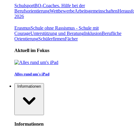
Schulsport
BO-Coaches. Hilfe bei der
Berufsorientierung
Wettbewerbe
Arbeitsgemeinschaften
Herausfo
2026
Erasmus
Schule ohne Rassismus - Schule mit
Courage
Unterstützung und Beratung
Inklusion
Berufliche
Orientierung
Schülerfirmen
Fächer
Aktuell im Fokus
Alles rund um's iPad
Informationen
Informationen