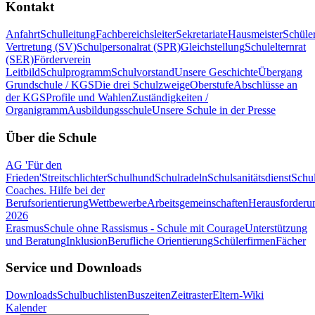
Kontakt
Anfahrt
Schulleitung
Fachbereichsleiter
Sekretariate
Hausmeister
Schüle
Vertretung (SV)
Schulpersonalrat (SPR)
Gleichstellung
Schulelternrat
(SER)
Förderverein
Leitbild
Schulprogramm
Schulvorstand
Unsere Geschichte
Übergang
Grundschule / KGS
Die drei Schulzweige
Oberstufe
Abschlüsse an
der KGS
Profile und Wahlen
Zuständigkeiten /
Organigramm
Ausbildungsschule
Unsere Schule in der Presse
Über die Schule
AG 'Für den
Frieden'
Streitschlichter
Schulhund
Schulradeln
Schulsanitätsdienst
Schul
Coaches. Hilfe bei der
Berufsorientierung
Wettbewerbe
Arbeitsgemeinschaften
Herausforderu
2026
Erasmus
Schule ohne Rassismus - Schule mit Courage
Unterstützung
und Beratung
Inklusion
Berufliche Orientierung
Schülerfirmen
Fächer
Service und Downloads
Downloads
Schulbuchlisten
Buszeiten
Zeitraster
Eltern-Wiki
Kalender