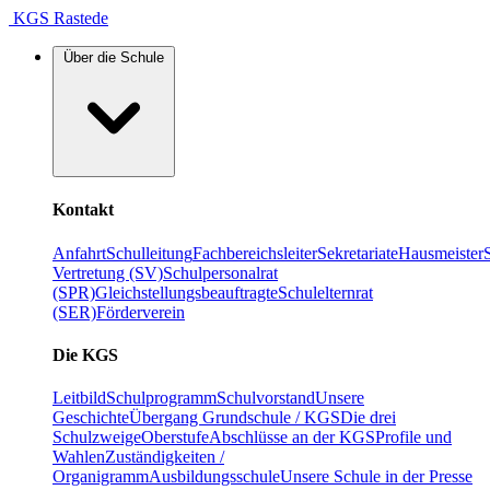
KGS Rastede
Über die Schule
Kontakt
Anfahrt
Schulleitung
Fachbereichsleiter
Sekretariate
Hausmeister
Vertretung (SV)
Schulpersonalrat
(SPR)
Gleichstellungsbeauftragte
Schulelternrat
(SER)
Förderverein
Die KGS
Leitbild
Schulprogramm
Schulvorstand
Unsere
Geschichte
Übergang Grundschule / KGS
Die drei
Schulzweige
Oberstufe
Abschlüsse an der KGS
Profile und
Wahlen
Zuständigkeiten /
Organigramm
Ausbildungsschule
Unsere Schule in der Presse