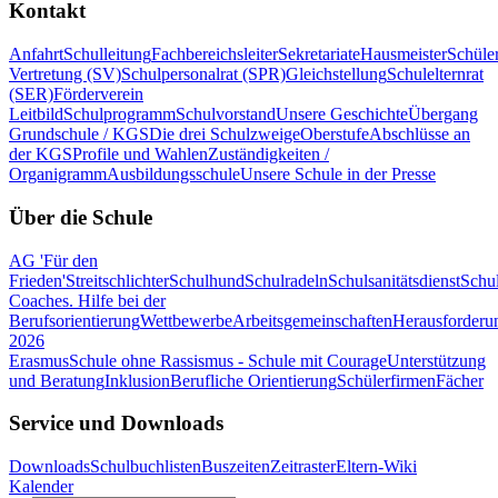
Kontakt
Anfahrt
Schulleitung
Fachbereichsleiter
Sekretariate
Hausmeister
Schüle
Vertretung (SV)
Schulpersonalrat (SPR)
Gleichstellung
Schulelternrat
(SER)
Förderverein
Leitbild
Schulprogramm
Schulvorstand
Unsere Geschichte
Übergang
Grundschule / KGS
Die drei Schulzweige
Oberstufe
Abschlüsse an
der KGS
Profile und Wahlen
Zuständigkeiten /
Organigramm
Ausbildungsschule
Unsere Schule in der Presse
Über die Schule
AG 'Für den
Frieden'
Streitschlichter
Schulhund
Schulradeln
Schulsanitätsdienst
Schul
Coaches. Hilfe bei der
Berufsorientierung
Wettbewerbe
Arbeitsgemeinschaften
Herausforderu
2026
Erasmus
Schule ohne Rassismus - Schule mit Courage
Unterstützung
und Beratung
Inklusion
Berufliche Orientierung
Schülerfirmen
Fächer
Service und Downloads
Downloads
Schulbuchlisten
Buszeiten
Zeitraster
Eltern-Wiki
Kalender