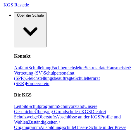
KGS Rastede
Über die Schule
Kontakt
Anfahrt
Schulleitung
Fachbereichsleiter
Sekretariate
Hausmeister
Vertretung (SV)
Schulpersonalrat
(SPR)
Gleichstellungsbeauftragte
Schulelternrat
(SER)
Förderverein
Die KGS
Leitbild
Schulprogramm
Schulvorstand
Unsere
Geschichte
Übergang Grundschule / KGS
Die drei
Schulzweige
Oberstufe
Abschlüsse an der KGS
Profile und
Wahlen
Zuständigkeiten /
Organigramm
Ausbildungsschule
Unsere Schule in der Presse