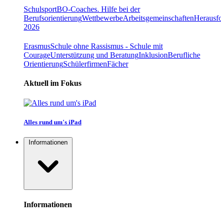
Schulsport
BO-Coaches. Hilfe bei der
Berufsorientierung
Wettbewerbe
Arbeitsgemeinschaften
Herausfo
2026
Erasmus
Schule ohne Rassismus - Schule mit
Courage
Unterstützung und Beratung
Inklusion
Berufliche
Orientierung
Schülerfirmen
Fächer
Aktuell im Fokus
Alles rund um's iPad
Informationen
Informationen