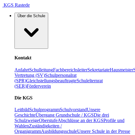
KGS Rastede
Über die Schule
Kontakt
Anfahrt
Schulleitung
Fachbereichsleiter
Sekretariate
Hausmeister
Vertretung (SV)
Schulpersonalrat
(SPR)
Gleichstellungsbeauftragte
Schulelternrat
(SER)
Förderverein
Die KGS
Leitbild
Schulprogramm
Schulvorstand
Unsere
Geschichte
Übergang Grundschule / KGS
Die drei
Schulzweige
Oberstufe
Abschlüsse an der KGS
Profile und
Wahlen
Zuständigkeiten /
Organigramm
Ausbildungsschule
Unsere Schule in der Presse