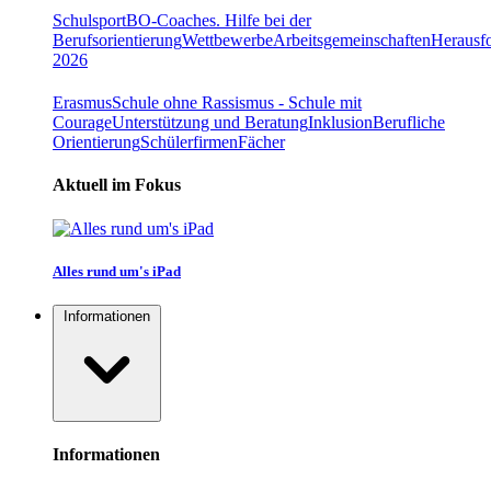
Schulsport
BO-Coaches. Hilfe bei der
Berufsorientierung
Wettbewerbe
Arbeitsgemeinschaften
Herausfo
2026
Erasmus
Schule ohne Rassismus - Schule mit
Courage
Unterstützung und Beratung
Inklusion
Berufliche
Orientierung
Schülerfirmen
Fächer
Aktuell im Fokus
Alles rund um's iPad
Informationen
Informationen