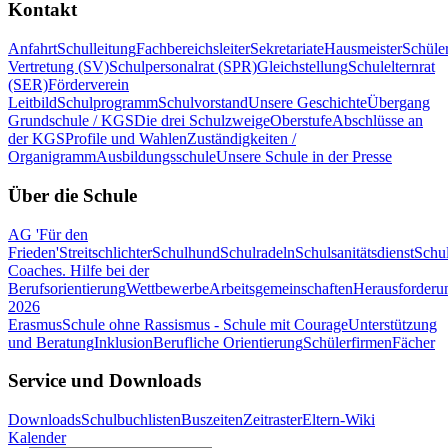
Kontakt
Anfahrt
Schulleitung
Fachbereichsleiter
Sekretariate
Hausmeister
Schüle
Vertretung (SV)
Schulpersonalrat (SPR)
Gleichstellung
Schulelternrat
(SER)
Förderverein
Leitbild
Schulprogramm
Schulvorstand
Unsere Geschichte
Übergang
Grundschule / KGS
Die drei Schulzweige
Oberstufe
Abschlüsse an
der KGS
Profile und Wahlen
Zuständigkeiten /
Organigramm
Ausbildungsschule
Unsere Schule in der Presse
Über die Schule
AG 'Für den
Frieden'
Streitschlichter
Schulhund
Schulradeln
Schulsanitätsdienst
Schul
Coaches. Hilfe bei der
Berufsorientierung
Wettbewerbe
Arbeitsgemeinschaften
Herausforderu
2026
Erasmus
Schule ohne Rassismus - Schule mit Courage
Unterstützung
und Beratung
Inklusion
Berufliche Orientierung
Schülerfirmen
Fächer
Service und Downloads
Downloads
Schulbuchlisten
Buszeiten
Zeitraster
Eltern-Wiki
Kalender