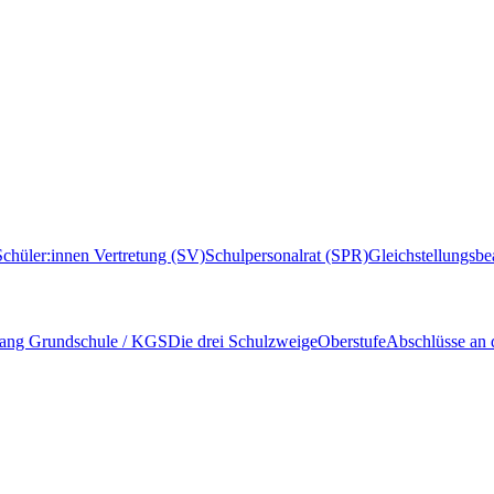
Schüler:innen Vertretung (SV)
Schulpersonalrat (SPR)
Gleichstellungsbe
ang Grundschule / KGS
Die drei Schulzweige
Oberstufe
Abschlüsse an