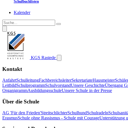
Schulbuchlisten
Kalender
KGS Rastede
Kontakt
Anfahrt
Schulleitung
Fachbereichsleiter
Sekretariate
Hausmeister
Schüle
Leitbild
Schulprogramm
Schulvorstand
Unsere Geschichte
Übergang G
Organigramm
Ausbildungsschule
Unsere Schule in der Presse
Über die Schule
AG 'Für den Frieden'
Streitschlichter
Schulhund
Schulradeln
Schulsanitä
Erasmus
Schule ohne Rassismus - Schule mit Courage
Unterstützung 