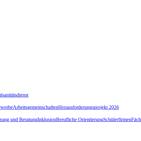
lsanitätsdienst
ewerbe
Arbeitsgemeinschaften
Herausforderungsprojekt 2026
tzung und Beratung
Inklusion
Berufliche Orientierung
Schülerfirmen
Fäch