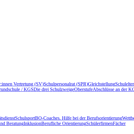
r:innen Vertretung (SV)
Schulpersonalrat (SPR)
Gleichstellung
Schulelte
rundschule / KGS
Die drei Schulzweige
Oberstufe
Abschlüsse an der K
tsdienst
Schulsport
BO-Coaches. Hilfe bei der Berufsorientierung
Wettb
und Beratung
Inklusion
Berufliche Orientierung
Schülerfirmen
Fächer