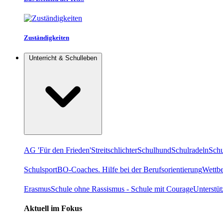
Zuständigkeiten
Unterricht & Schulleben
AG 'Für den Frieden'
Streitschlichter
Schulhund
Schulradeln
Schu
Schulsport
BO-Coaches. Hilfe bei der Berufsorientierung
Wettb
Erasmus
Schule ohne Rassismus - Schule mit Courage
Unterstü
Aktuell im Fokus