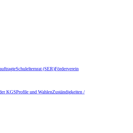
auftragte
Schulelternrat (SER)
Förderverein
 der KGS
Profile und Wahlen
Zuständigkeiten /