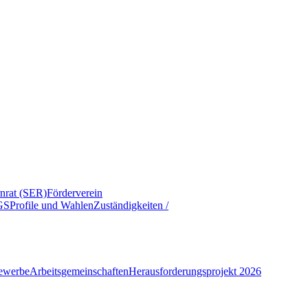
rnrat (SER)
Förderverein
GS
Profile und Wahlen
Zuständigkeiten /
ewerbe
Arbeitsgemeinschaften
Herausforderungsprojekt 2026