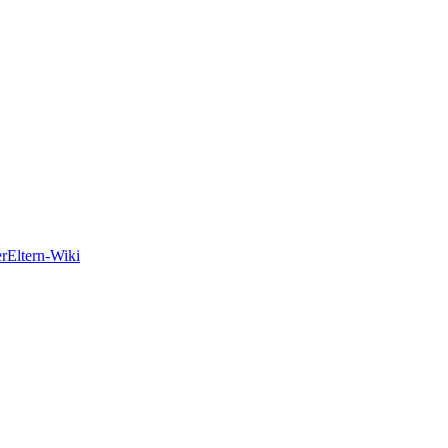
er
Eltern-Wiki