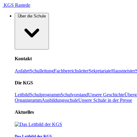
KGS Rastede
Über die Schule
Kontakt
Anfahrt
Schulleitung
Fachbereichsleiter
Sekretariate
Hausmeister
Die KGS
Leitbild
Schulprogramm
Schulvorstand
Unsere Geschichte
Überg
Organigramm
Ausbildungsschule
Unsere Schule in der Presse
Aktuelles
Das Leitbild der KGS