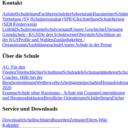
Kontakt
Anfahrt
Schulleitung
Fachbereichsleiter
Sekretariate
Hausmeister
Schüle
Vertretung (SV)
Schulpersonalrat (SPR)
Gleichstellung
Schulelternrat
(SER)
Förderverein
Leitbild
Schulprogramm
Schulvorstand
Unsere Geschichte
Übergang
Grundschule / KGS
Die drei Schulzweige
Oberstufe
Abschlüsse an
der KGS
Profile und Wahlen
Zuständigkeiten /
Organigramm
Ausbildungsschule
Unsere Schule in der Presse
Über die Schule
AG 'Für den
Frieden'
Streitschlichter
Schulhund
Schulradeln
Schulsanitätsdienst
Schul
Coaches. Hilfe bei der
Berufsorientierung
Wettbewerbe
Arbeitsgemeinschaften
Herausforderu
2026
Erasmus
Schule ohne Rassismus - Schule mit Courage
Unterstützung
und Beratung
Inklusion
Berufliche Orientierung
Schülerfirmen
Fächer
Service und Downloads
Downloads
Schulbuchlisten
Buszeiten
Zeitraster
Eltern-Wiki
Kalender