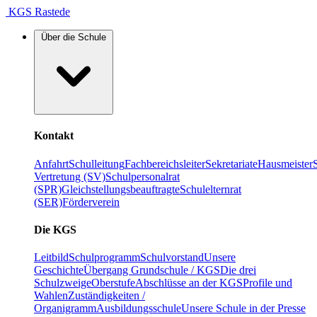
KGS Rastede
Über die Schule
Kontakt
Anfahrt
Schulleitung
Fachbereichsleiter
Sekretariate
Hausmeister
Vertretung (SV)
Schulpersonalrat
(SPR)
Gleichstellungsbeauftragte
Schulelternrat
(SER)
Förderverein
Die KGS
Leitbild
Schulprogramm
Schulvorstand
Unsere
Geschichte
Übergang Grundschule / KGS
Die drei
Schulzweige
Oberstufe
Abschlüsse an der KGS
Profile und
Wahlen
Zuständigkeiten /
Organigramm
Ausbildungsschule
Unsere Schule in der Presse