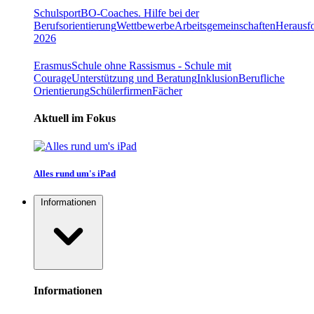
Schulsport
BO-Coaches. Hilfe bei der
Berufsorientierung
Wettbewerbe
Arbeitsgemeinschaften
Herausfo
2026
Erasmus
Schule ohne Rassismus - Schule mit
Courage
Unterstützung und Beratung
Inklusion
Berufliche
Orientierung
Schülerfirmen
Fächer
Aktuell im Fokus
Alles rund um's iPad
Informationen
Informationen