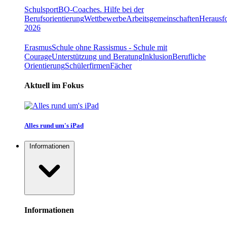
Schulsport
BO-Coaches. Hilfe bei der
Berufsorientierung
Wettbewerbe
Arbeitsgemeinschaften
Herausfo
2026
Erasmus
Schule ohne Rassismus - Schule mit
Courage
Unterstützung und Beratung
Inklusion
Berufliche
Orientierung
Schülerfirmen
Fächer
Aktuell im Fokus
Alles rund um's iPad
Informationen
Informationen