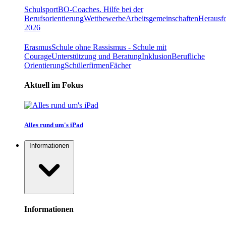
Schulsport
BO-Coaches. Hilfe bei der
Berufsorientierung
Wettbewerbe
Arbeitsgemeinschaften
Herausfo
2026
Erasmus
Schule ohne Rassismus - Schule mit
Courage
Unterstützung und Beratung
Inklusion
Berufliche
Orientierung
Schülerfirmen
Fächer
Aktuell im Fokus
Alles rund um's iPad
Informationen
Informationen