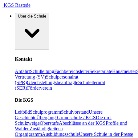
KGS Rastede
Über die Schule
Kontakt
Anfahrt
Schulleitung
Fachbereichsleiter
Sekretariate
Hausmeister
Vertretung (SV)
Schulpersonalrat
(SPR)
Gleichstellungsbeauftragte
Schulelternrat
(SER)
Förderverein
Die KGS
Leitbild
Schulprogramm
Schulvorstand
Unsere
Geschichte
Übergang Grundschule / KGS
Die drei
Schulzweige
Oberstufe
Abschlüsse an der KGS
Profile und
Wahlen
Zuständigkeiten /
Organigramm
Ausbildungsschule
Unsere Schule in der Presse