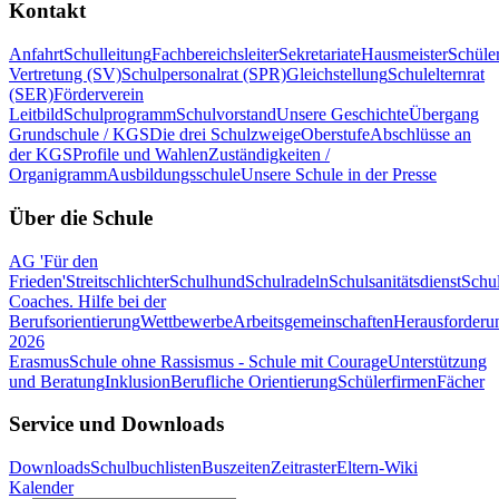
Kontakt
Anfahrt
Schulleitung
Fachbereichsleiter
Sekretariate
Hausmeister
Schüle
Vertretung (SV)
Schulpersonalrat (SPR)
Gleichstellung
Schulelternrat
(SER)
Förderverein
Leitbild
Schulprogramm
Schulvorstand
Unsere Geschichte
Übergang
Grundschule / KGS
Die drei Schulzweige
Oberstufe
Abschlüsse an
der KGS
Profile und Wahlen
Zuständigkeiten /
Organigramm
Ausbildungsschule
Unsere Schule in der Presse
Über die Schule
AG 'Für den
Frieden'
Streitschlichter
Schulhund
Schulradeln
Schulsanitätsdienst
Schul
Coaches. Hilfe bei der
Berufsorientierung
Wettbewerbe
Arbeitsgemeinschaften
Herausforderu
2026
Erasmus
Schule ohne Rassismus - Schule mit Courage
Unterstützung
und Beratung
Inklusion
Berufliche Orientierung
Schülerfirmen
Fächer
Service und Downloads
Downloads
Schulbuchlisten
Buszeiten
Zeitraster
Eltern-Wiki
Kalender