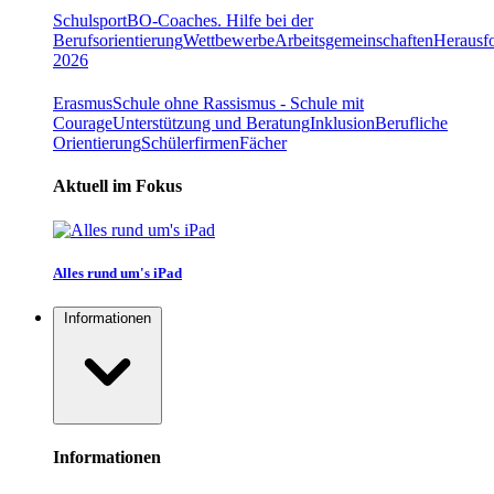
Schulsport
BO-Coaches. Hilfe bei der
Berufsorientierung
Wettbewerbe
Arbeitsgemeinschaften
Herausfo
2026
Erasmus
Schule ohne Rassismus - Schule mit
Courage
Unterstützung und Beratung
Inklusion
Berufliche
Orientierung
Schülerfirmen
Fächer
Aktuell im Fokus
Alles rund um's iPad
Informationen
Informationen