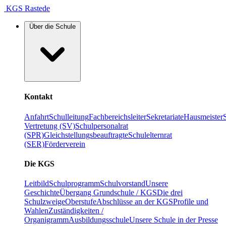
KGS Rastede
Über die Schule
Kontakt
Anfahrt
Schulleitung
Fachbereichsleiter
Sekretariate
Hausmeister
Vertretung (SV)
Schulpersonalrat
(SPR)
Gleichstellungsbeauftragte
Schulelternrat
(SER)
Förderverein
Die KGS
Leitbild
Schulprogramm
Schulvorstand
Unsere
Geschichte
Übergang Grundschule / KGS
Die drei
Schulzweige
Oberstufe
Abschlüsse an der KGS
Profile und
Wahlen
Zuständigkeiten /
Organigramm
Ausbildungsschule
Unsere Schule in der Presse