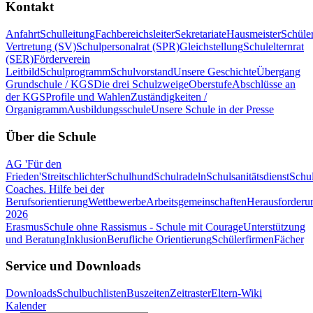
Kontakt
Anfahrt
Schulleitung
Fachbereichsleiter
Sekretariate
Hausmeister
Schüle
Vertretung (SV)
Schulpersonalrat (SPR)
Gleichstellung
Schulelternrat
(SER)
Förderverein
Leitbild
Schulprogramm
Schulvorstand
Unsere Geschichte
Übergang
Grundschule / KGS
Die drei Schulzweige
Oberstufe
Abschlüsse an
der KGS
Profile und Wahlen
Zuständigkeiten /
Organigramm
Ausbildungsschule
Unsere Schule in der Presse
Über die Schule
AG 'Für den
Frieden'
Streitschlichter
Schulhund
Schulradeln
Schulsanitätsdienst
Schul
Coaches. Hilfe bei der
Berufsorientierung
Wettbewerbe
Arbeitsgemeinschaften
Herausforderu
2026
Erasmus
Schule ohne Rassismus - Schule mit Courage
Unterstützung
und Beratung
Inklusion
Berufliche Orientierung
Schülerfirmen
Fächer
Service und Downloads
Downloads
Schulbuchlisten
Buszeiten
Zeitraster
Eltern-Wiki
Kalender